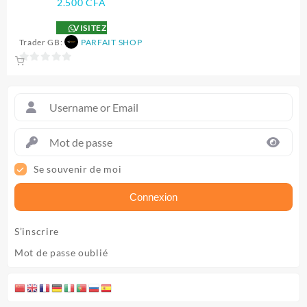
2.500
CFA
VISITEZ
Trader GB:
PARFAIT SHOP
0
sur
5
Se souvenir de moi
Connexion
S’inscrire
Mot de passe oublié