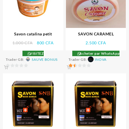
Savon catalina petit
SAVON CARAMEL
Le
Le
1.000
CFA
800
CFA
2.500
CFA
prix
prix
VISITEZ
Acheter par WhatsApp
initial
actuel
Trader GB:
SAUVE BONUS
Trader GB:
INOVA
était :
est :
1.000 CFA.
800 CFA.
0
1.5
sur
sur
5
5