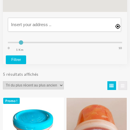
0
10
1 Km
Filtrer
Trié
5 résultats affichés
du
plus
récent
au
Promo !
plus
ancien