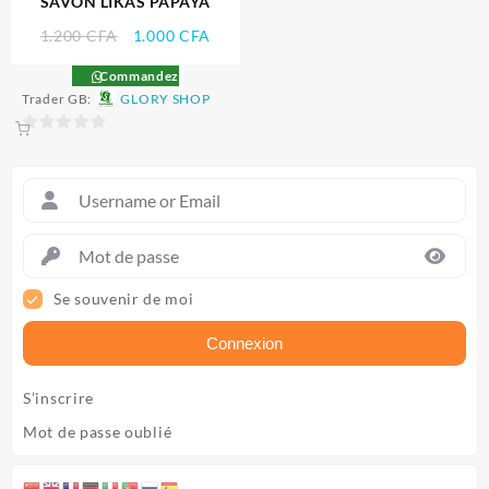
SAVON LIKAS PAPAYA
Le
Le
1.200
CFA
1.000
CFA
prix
prix
Commandez
initial
actuel
Trader GB:
GLORY SHOP
était :
est :
1.200 CFA.
1.000 CFA.
0
sur
5
Se souvenir de moi
Connexion
S’inscrire
Mot de passe oublié