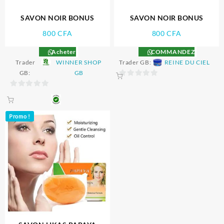
SAVON NOIR BONUS
SAVON NOIR BONUS
800
CFA
800
CFA
Acheter
COMMANDEZ
Trader
WINNER SHOP
Trader GB:
REINE DU CIEL
GB:
GB
0
0
sur
sur
5
5
Promo !