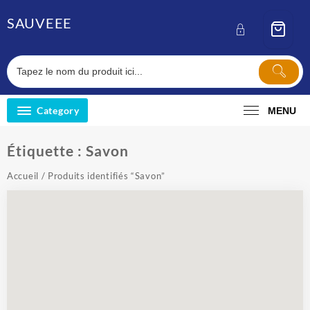
Skip
SAUVEEE
to
content
Category
MENU
Étiquette :
Savon
Accueil
/ Produits identifiés “Savon”