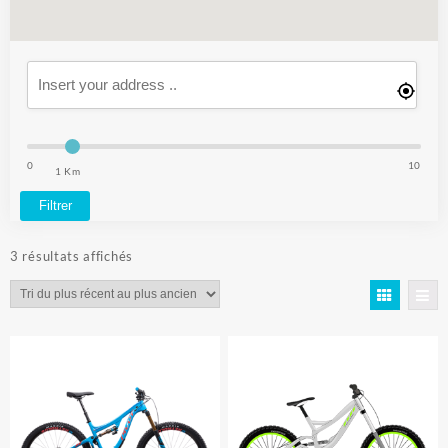
0
10
1 Km
Filtrer
Trié
3 résultats affichés
du
plus
récent
au
plus
ancien