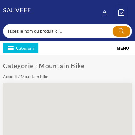
Skip
SAUVEEE
to
content
Category
MENU
Catégorie :
Mountain Bike
Accueil
/ Mountain Bike