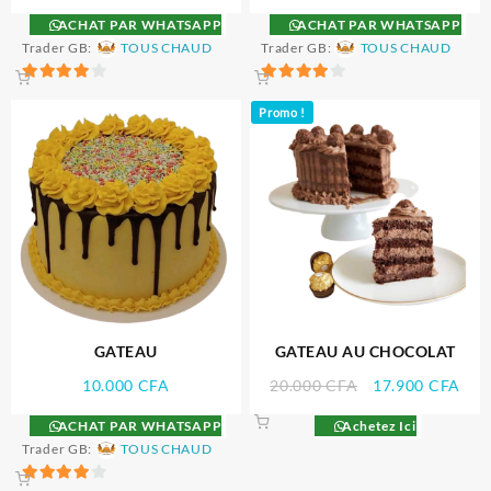
ACHAT PAR WHATSAPP
ACHAT PAR WHATSAPP
Trader GB:
TOUS CHAUD
Trader GB:
TOUS CHAUD
4
4
Promo !
sur 5
sur 5
GATEAU
GATEAU AU CHOCOLAT
Le
Le
10.000
CFA
20.000
CFA
17.900
CFA
prix
prix
ACHAT PAR WHATSAPP
Achetez Ici
initial
actu
Trader GB:
TOUS CHAUD
était :
est :
20.000 CFA.
17.