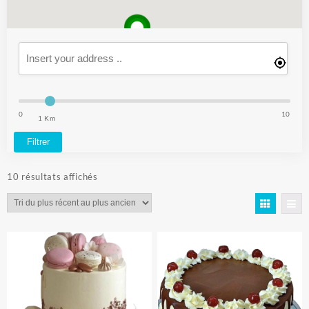
0
10
1 Km
Filtrer
Trié
10 résultats affichés
du
plus
récent
au
plus
ancien