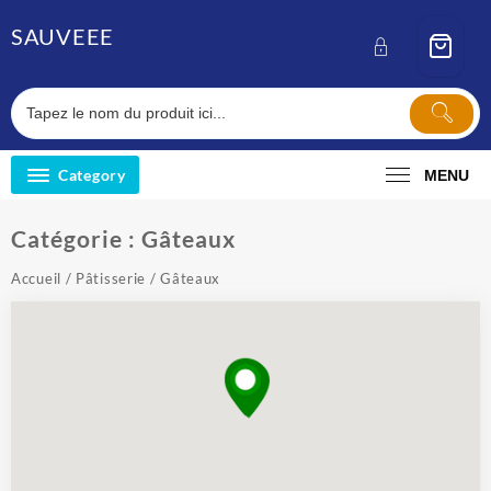
Skip
SAUVEEE
to
content
Category
MENU
Catégorie :
Gâteaux
Accueil
/
Pâtisserie
/ Gâteaux