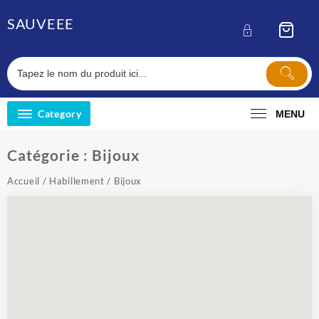
Skip
SAUVEEE
to
content
Category
MENU
Catégorie :
Bijoux
Accueil
/
Habillement
/ Bijoux