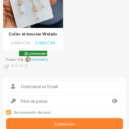
Colier et boucles Welady
Le
Le
6.000
CFA
5.000
CFA
prix
prix
Commander
initial
actuel
Trader GB:
EMMAÜS
était :
est :
6.000 CFA.
5.000 CFA.
0
sur
5
Se souvenir de moi
Connexion