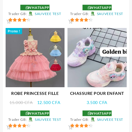
prix
prix
prix
prix
WHATSAPP
WHATSAPP
initial
actuel
initial
actu
Trader GB:
SAUVEEE TEST
Trader GB:
SAUVEEE TEST
était :
est :
était :
est :
25.000 CFA.
20.000 CFA.
13.000 CFA.
12.5
4.25
4.25
Promo !
sur 5
sur 5
ROBE PRINCESSE FILLE
CHASSURE POUR ENFANT
Le
Le
15.000
CFA
12.500
CFA
3.500
CFA
prix
prix
WHATSAPP
WHATSAPP
initial
actuel
Trader GB:
SAUVEEE TEST
Trader GB:
SAUVEEE TEST
était :
est :
15.000 CFA.
12.500 CFA.
4.25
4.25