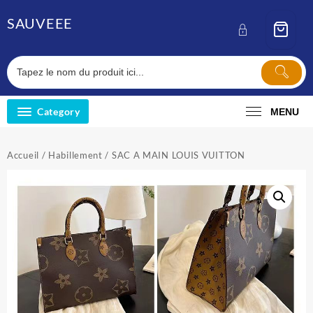
Skip
SAUVEEE
to
content
Category
MENU
Accueil
/
Habillement
/ SAC A MAIN LOUIS VUITTON