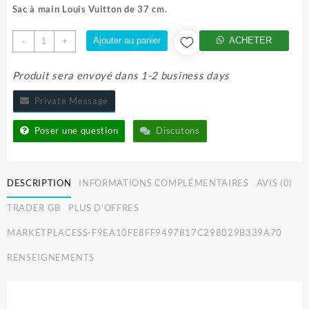
Sac à main Louis Vuitton de 37 cm.
quantité
Ajouter au panier
ACHETER
-
+
de
SAC
Produit sera envoyé dans 1-2 business days
A
MAIN
Private Message
LOUIS
VUITTON
Poser une question
Discutons
DESCRIPTION
INFORMATIONS COMPLÉMENTAIRES
AVIS (0)
TRADER GB
PLUS D'OFFRES
MARKETPLACESS-F9EA10FE8FF9497817C298029B339A70
RENSEIGNEMENTS