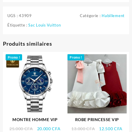
UGS :
43909
Catégorie :
Habillement
Étiquette :
Sac Louis Vuitton
Produits similaires
Promo !
Promo !
MONTRE HOMME VIP
ROBE PRINCESSE VIP
Le
Le
Le
Le
25.000
CFA
20.000
CFA
13.000
CFA
12.500
CFA