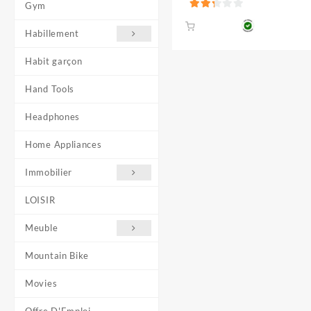
Gym
25.000 CFA
2.33
sur 5
Habillement
Habit garçon
Hand Tools
Headphones
Home Appliances
Immobilier
LOISIR
Meuble
Mountain Bike
Movies