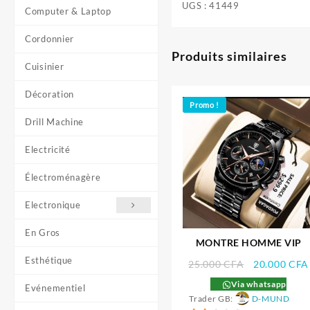
UGS :
41449
Computer & Laptop
Cordonnier
Produits similaires
Cuisinier
Décoration
Promo !
Drill Machine
Electricité
Électroménagère
Electronique
En Gros
MONTRE HOMME VIP
Esthétique
Le
25.000
CFA
20.000
CFA
prix
Via whatsapp
Evénementiel
initial
Trader GB:
D-MUND
était :