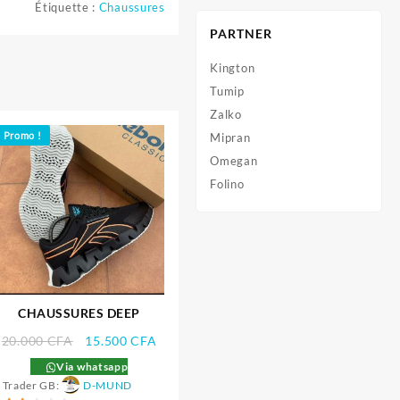
Étiquette :
Chaussures
PARTNER
Kington
Tumip
Zalko
Promo !
Mipran
Omegan
Folino
CHAUSSURES DEEP
Le
Le
20.000
CFA
15.500
CFA
prix
prix
Via whatsapp
el
initial
actuel
Trader GB:
D-MUND
était :
est :