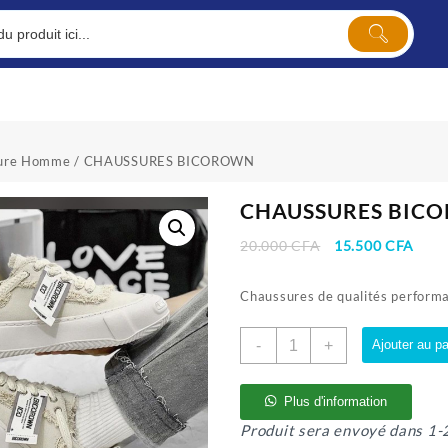
ure Homme
/ CHAUSSURES BICOROWN
CHAUSSURES BIC
Le
Le
20.000
CFA
15.500
CFA
prix
prix
initial
actu
Chaussures de qualités performa
était :
est :
20.000 CFA.
15.5
quantité
-
+
Ajouter au pa
de
CHAUSSURES
BICOROWN
Plus d'information
Produit sera envoyé dans 1-