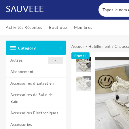
Skip
SAUVEEE
to
content
Activités Récentes
Boutique
Membres
Accueil
/
Habillement
/
Chauss
Category
Promo !
Autres
Abonnement
Accessoires d'Entretien
Accessoires de Salle de
Bain
Accessoires Electroniques
Accessories