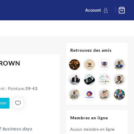
Account
Retrouvez des amis
OROWN
el
nt : Pointure:
39-43
00 CFA.
nier
Membres en ligne
2 business days
Aucun membre en ligne