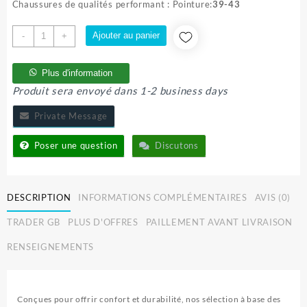
initial
actuel
Chaussures de qualités performant : Pointure:
39-43
était :
est :
20.000 CFA.
15.500 CFA.
quantité
Ajouter au panier
-
+
de
CHAUSSURES
Plus d'information
DIP
Produit sera envoyé dans 1-2 business days
Private Message
Poser une question
Discutons
DESCRIPTION
INFORMATIONS COMPLÉMENTAIRES
AVIS (0)
TRADER GB
PLUS D'OFFRES
PAILLEMENT AVANT LIVRAISON
RENSEIGNEMENTS
Conçues pour offrir confort et durabilité, nos sélection à base des