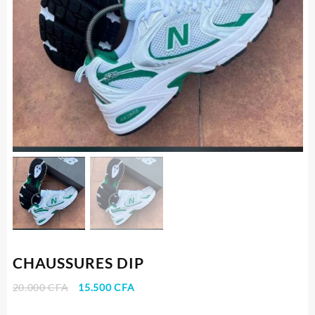
CHAUSSURES DIP
Le
Le
20.000
CFA
15.500
CFA
prix
prix