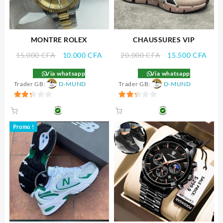
MONTRE ROLEX
CHAUSSURES VIP
Le
Le
Le
Le
15.000
CFA
10.000
CFA
20.000
CFA
15.500
CFA
prix
prix
prix
prix
Via whatsapp
Via whatsapp
initial
actuel
initial
actu
Trader GB:
D-MUND
Trader GB:
D-MUND
était :
est :
était :
est :
15.000 CFA.
10.000 CFA.
20.000 CFA.
15.5
2.33
2.33
sur 5
sur 5
Promo !