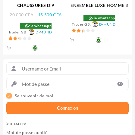
CHAUSSURES DIP
ENSEMBLE LUXE HOMME 3
Le
Le
20.000
CFA
15.500
CFA
Via whatsapp
prix
prix
Trader GB:
D-MUND
Via whatsapp
initial
actuel
Trader GB:
D-MUND
était :
est :
2.33
20.000 CFA.
15.500 CFA.
sur 5
2.33
sur 5
Se souvenir de moi
Connexion
S’inscrire
Mot de passe oublié