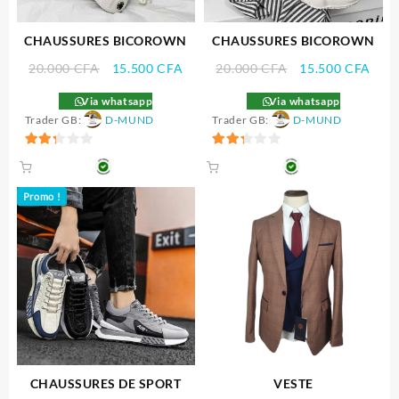
CHAUSSURES BICOROWN
CHAUSSURES BICOROWN
Le
Le
Le
Le
20.000
CFA
15.500
CFA
20.000
CFA
15.500
CFA
prix
prix
prix
prix
Via whatsapp
Via whatsapp
initial
actuel
initial
actu
Trader GB:
D-MUND
Trader GB:
D-MUND
était :
est :
était :
est :
20.000 CFA.
15.500 CFA.
20.000 CFA.
15.5
2.33
2.33
sur 5
sur 5
Promo !
CHAUSSURES DE SPORT
VESTE