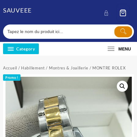
Skip
SAUVEEE
to
content
Category
MENU
Accueil
/
Habillement
/
Montres & Joaillerie
/ MONTRE ROLEX
Promo !