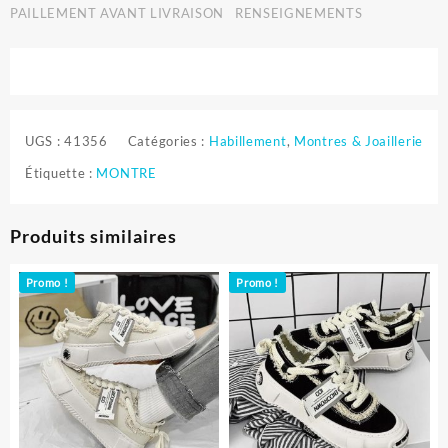
PAILLEMENT AVANT LIVRAISON
RENSEIGNEMENTS
UGS :
41356
Catégories :
Habillement
,
Montres & Joaillerie
Étiquette :
MONTRE
Produits similaires
Promo !
Promo !