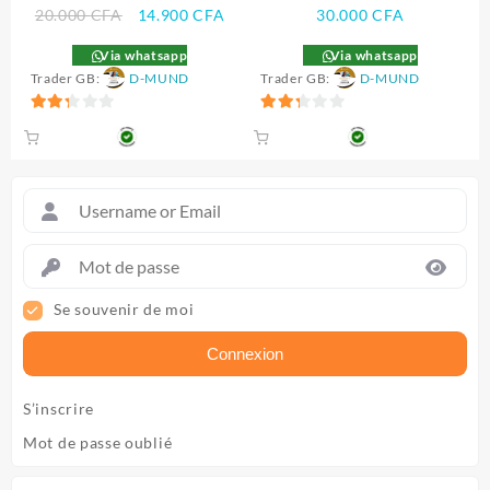
Le
Le
20.000
CFA
14.900
CFA
30.000
CFA
prix
prix
Via whatsapp
Via whatsapp
initial
actuel
Trader GB:
D-MUND
Trader GB:
D-MUND
était :
est :
20.000 CFA.
14.900 CFA.
2.33
2.33
sur 5
sur 5
Se souvenir de moi
Connexion
S’inscrire
Mot de passe oublié