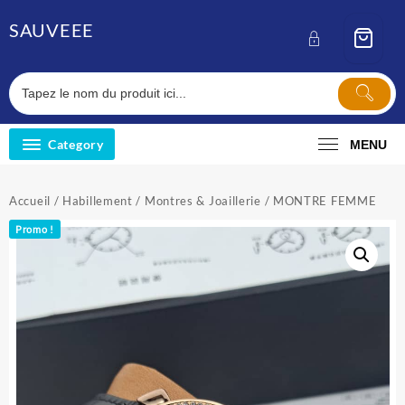
Skip
SAUVEEE
to
content
Category
MENU
Accueil
/
Habillement
/
Montres & Joaillerie
/ MONTRE FEMME
Promo !