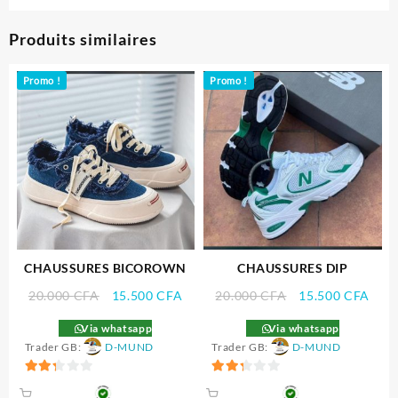
Produits similaires
Promo !
Promo !
CHAUSSURES BICOROWN
CHAUSSURES DIP
Le
Le
Le
Le
20.000
CFA
15.500
CFA
20.000
CFA
15.500
CFA
prix
prix
prix
prix
Via whatsapp
Via whatsapp
initial
actuel
initial
actu
Trader GB:
D-MUND
Trader GB:
D-MUND
était :
est :
était :
est :
20.000 CFA.
15.500 CFA.
20.000 CFA.
15.5
2.33
2.33