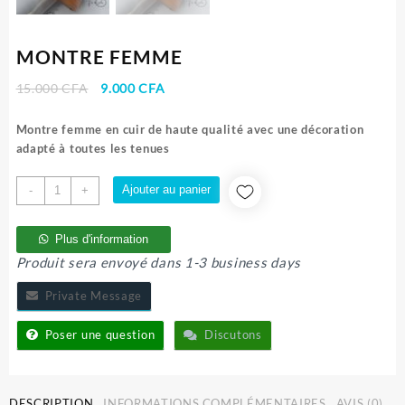
MONTRE FEMME
Le
Le
15.000
CFA
9.000
CFA
prix
prix
initial
actuel
Montre femme en cuir de haute qualité avec une décoration
était :
est :
adapté à toutes les tenues
15.000 CFA.
9.000 CFA.
quantité
Ajouter au panier
-
+
de
MONTRE
Plus d'information
FEMME
Produit sera envoyé dans 1-3 business days
Private Message
Poser une question
Discutons
DESCRIPTION
INFORMATIONS COMPLÉMENTAIRES
AVIS (0)