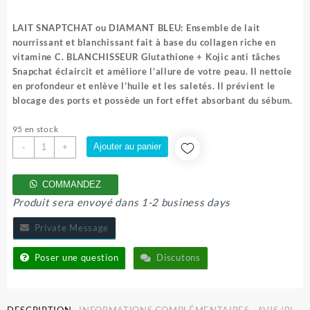
LAIT SNAPTCHAT ou DIAMANT BLEU: Ensemble de lait
nourrissant et blanchissant fait à base du collagen riche en
vitamine C.
BLANCHISSEUR Glutathione + Kojic anti tâches
Snapchat éclaircit et améliore l’allure de votre peau. Il nettoie
en profondeur et enlève l’huile et les saletés. Il prévient le
blocage des ports et possède un fort effet absorbant du sébum.
95 en stock
quantité
Ajouter au panier
-
+
de
LAIT
COMMANDEZ
SNAPCHAT
Produit sera envoyé dans 1-2 business days
Private Message
Poser une question
Discutons