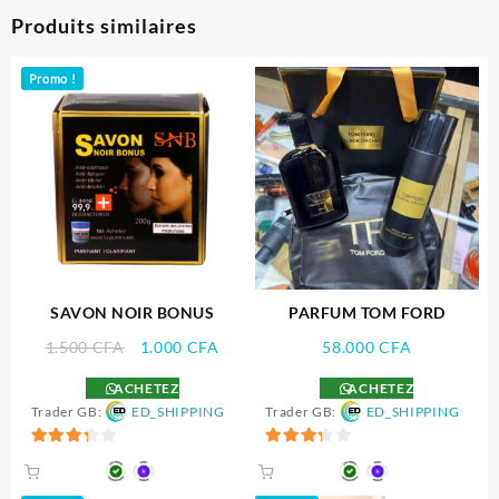
Produits similaires
Promo !
SAVON NOIR BONUS
PARFUM TOM FORD
Le
Le
1.500
CFA
1.000
CFA
58.000
CFA
prix
prix
ACHETEZ
ACHETEZ
initial
actuel
Trader GB:
ED_SHIPPING
Trader GB:
ED_SHIPPING
était :
est :
1.500 CFA.
1.000 CFA.
3.33
3.33
sur 5
sur 5