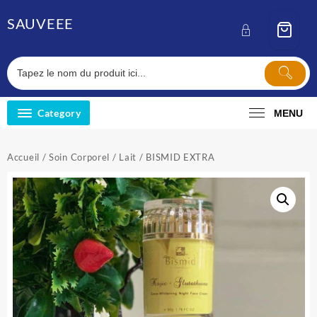
Skip
SAUVEEE
to
content
Category
MENU
Accueil
/
Soin Corporel
/
Lait
/ BISMID EXTRA