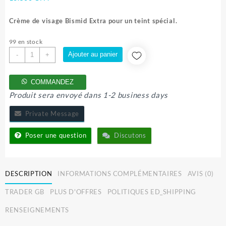
Crème de visage Bismid Extra pour un teint spécial.
99 en stock
quantité
Ajouter au panier
-
+
de
BISMID
COMMANDEZ
EXTRA
Produit sera envoyé dans 1-2 business days
Private Message
Poser une question
Discutons
DESCRIPTION
INFORMATIONS COMPLÉMENTAIRES
AVIS (0)
TRADER GB
PLUS D'OFFRES
POLITIQUES ED_SHIPPING
RENSEIGNEMENTS