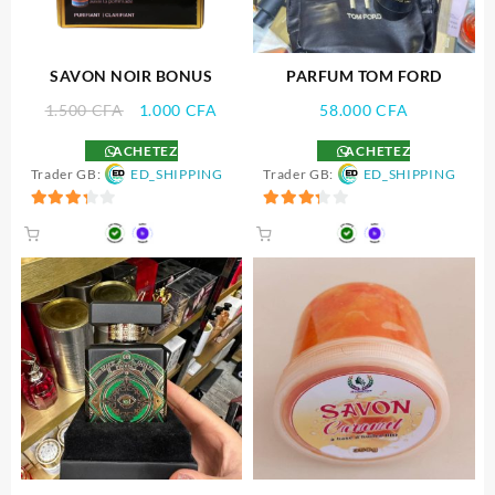
SAVON NOIR BONUS
PARFUM TOM FORD
Le
Le
1.500
CFA
1.000
CFA
58.000
CFA
prix
prix
ACHETEZ
ACHETEZ
initial
actuel
Trader GB:
ED_SHIPPING
Trader GB:
ED_SHIPPING
était :
est :
1.500 CFA.
1.000 CFA.
3.33
3.33
sur 5
sur 5