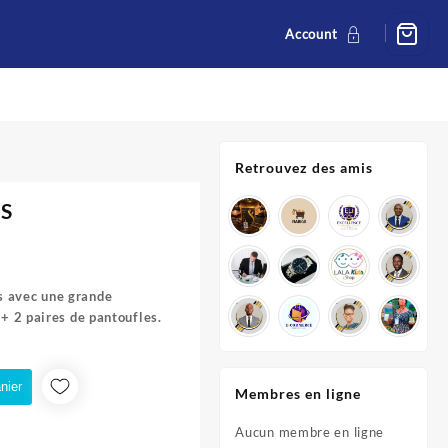
Account
Retrouvez des amis
ES
el
s avec une grande
 + 2 paires de pantoufles.
00 CFA.
nier
Membres en ligne
Aucun membre en ligne