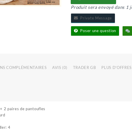
3
Produit sera envoyé dans 1 j
PLACES
Private Message
Poser une question
NS COMPLÉMENTAIRES
AVIS (0)
TRADER GB
PLUS D'OFFRES
 + 2 paires de pantoufles
ourd
ler: 4