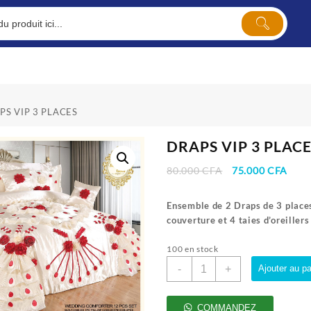
PS VIP 3 PLACES
DRAPS VIP 3 PLAC
Le
Le
80.000
CFA
75.000
CFA
prix
prix
initial
actu
Ensemble de 2 Draps de 3 place
était :
est :
couverture et 4 taies d’oreillers
80.000 CFA.
75.0
100 en stock
quantité
-
+
Ajouter au pa
de
DRAPS
VIP
COMMANDEZ