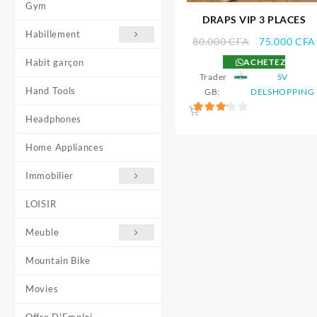
Gym
DRAPS VIP 3 PLACES
Habillement
Le
80.000
CFA
75.000
CFA
prix
ACHETEZ
Habit garçon
initial
Trader
SV
était :
Hand Tools
GB:
DELSHOPPING
80.000 CFA
Headphones
3.2
sur 5
Home Appliances
Immobilier
LOISIR
Meuble
Mountain Bike
Movies