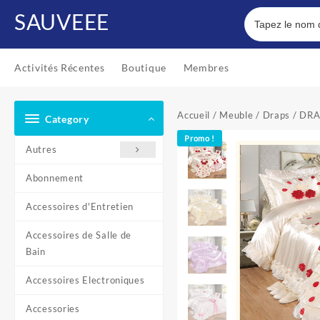
Skip
SAUVEEE
to
content
Activités Récentes
Boutique
Membres
Accueil
/
Meuble
/
Draps
/ DRA
Category
Promo !
Autres
Abonnement
Accessoires d'Entretien
Accessoires de Salle de
Bain
Accessoires Electroniques
Accessories