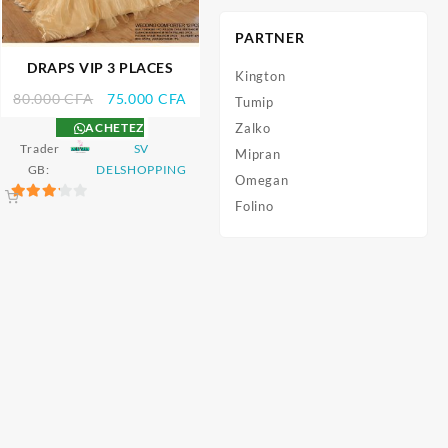
PARTNER
DRAPS VIP 3 PLACES
Kington
Le
Le
80.000
CFA
75.000
CFA
Tumip
prix
prix
Zalko
ACHETEZ
el
initial
actuel
Trader
SV
Mipran
était :
est :
GB:
DELSHOPPING
Omegan
000 CFA.
80.000 CFA.
75.000 CFA.
Folino
3.2
sur 5