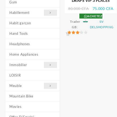
DRAPS VIP 3 PLACES
Gym
Le
L
80.000
CFA
75.000
CFA
Habillement
prix
pr
ACHETEZ
initial
ac
Trader
SV
Habit garçon
était :
es
GB:
DELSHOPPING
80.000 CFA.
7
Hand Tools
3.2
sur 5
Headphones
Home Appliances
Immobilier
LOISIR
Meuble
Mountain Bike
Movies