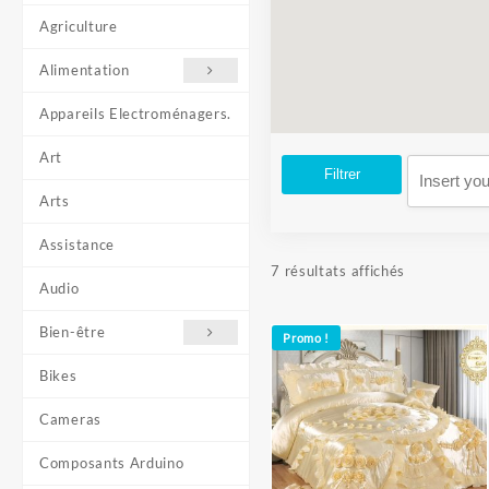
Agriculture
Alimentation
Appareils Electroménagers.
Art
Filtrer
Arts
Assistance
Trié
7 résultats affichés
Audio
du
plus
Bien-être
récent
Promo !
au
Bikes
plus
ancien
Cameras
Composants Arduino