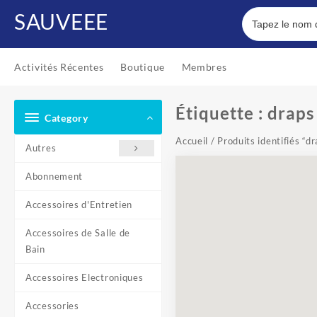
Skip
SAUVEEE
to
content
Activités Récentes
Boutique
Membres
Étiquette :
draps
Category
Accueil
/ Produits identifiés “d
Autres
Abonnement
Accessoires d'Entretien
Accessoires de Salle de
Bain
Accessoires Electroniques
Accessories