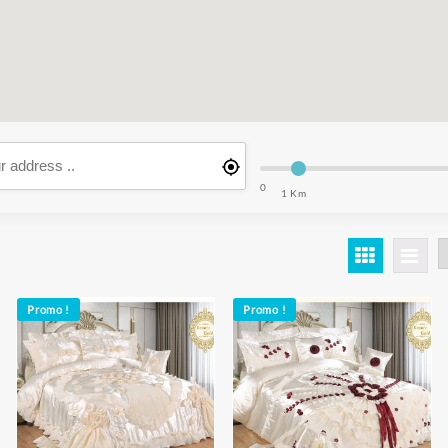
0
1 Km
Promo !
Promo !