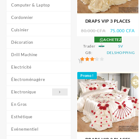
Computer & Laptop
Cordonnier
DRAPS VIP 3 PLACES
Cuisinier
Le
L
80.000
CFA
75.000
CFA
prix
pr
ACHETEZ
Décoration
initial
ac
Trader
SV
était :
es
GB:
DELSHOPPING
Drill Machine
80.000 CFA.
7
3.2
Electricité
sur 5
Promo !
Électroménagère
Electronique
En Gros
Esthétique
Evénementiel