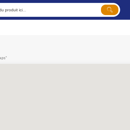
raps”