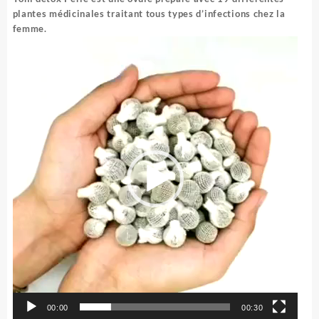
était :
est :
plantes médicinales traitant tous types d’infections chez la
1.000 CFA.
500 CFA.
femme.
Lecteur
vidéo
00:00
00:30