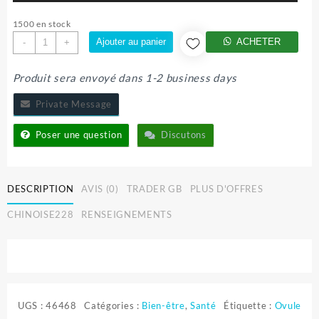
1500 en stock
quantité
Ajouter au panier
ACHETER
-
+
de
YONI
Produit sera envoyé dans 1-2 business days
DETOX
PERLE
Private Message
Poser une question
Discutons
DESCRIPTION
AVIS (0)
TRADER GB
PLUS D'OFFRES
CHINOISE228
RENSEIGNEMENTS
UGS :
46468
Catégories :
Bien-être
,
Santé
Étiquette :
Ovule