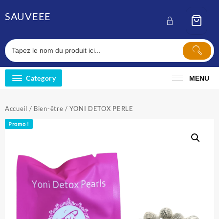
Skip
SAUVEEE
to
content
Category
MENU
Accueil
/
Bien-être
/ YONI DETOX PERLE
Promo !