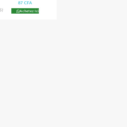
87
CFA
Achetez Ici