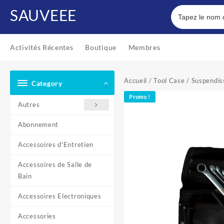
Skip
SAUVEEE
to
content
Activités Récentes
Boutique
Membres
Accueil
/
Tool Case
/ Suspendiss
Category
Promo !
Autres
Abonnement
Accessoires d'Entretien
Accessoires de Salle de
Bain
Accessoires Electroniques
Accessories