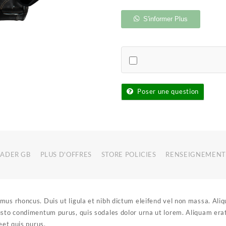
Suspendisse
gravida
S'informer Plus
lacus
varius
Poser une question
RADER GB
PLUS D'OFFRES
STORE POLICIES
RENSEIGNEMENT
mus rhoncus. Duis ut ligula et nibh dictum eleifend vel non massa. Ali
sto condimentum purus, quis sodales dolor urna ut lorem. Aliquam erat 
eet quis purus.