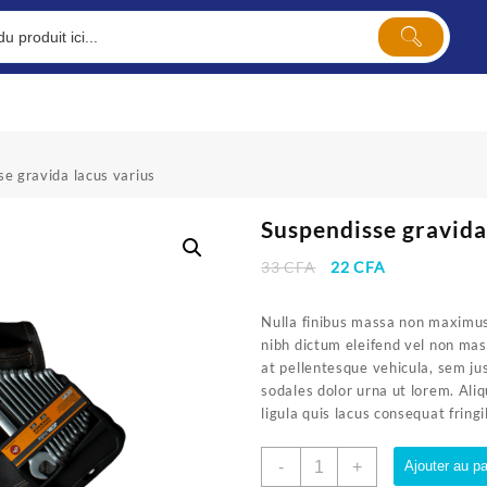
e gravida lacus varius
Suspendisse gravida
Le
Le
33
CFA
22
CFA
prix
prix
initial
actuel
Nulla finibus massa non maximus 
était :
est :
nibh dictum eleifend vel non mas
33 CFA.
22 CFA.
at pellentesque vehicula, sem j
sodales dolor urna ut lorem. Ali
ligula quis lacus consequat fringi
quantité
-
+
Ajouter au pa
de