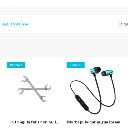
l Bag
,
Tool Case
Étiqu
Promo !
Promo !
In fringilla felis non nulla
Morbi pulvinar augue lorem
porta rutrum