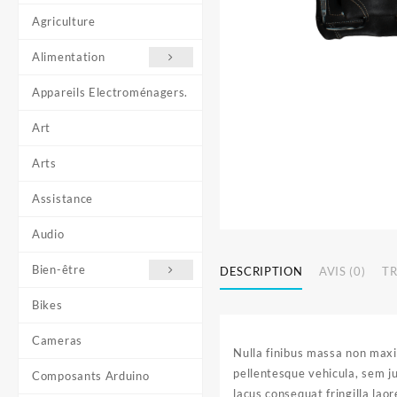
Agriculture
Alimentation
Appareils Electroménagers.
Art
Arts
Assistance
Audio
Bien-être
DESCRIPTION
AVIS (0)
T
Bikes
Cameras
Nulla finibus massa non maxi
pellentesque vehicula, sem ju
Composants Arduino
lacus consequat fringilla laor