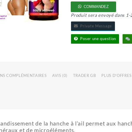
SERUM
FESSIER
COMMANDEZ
Produit sera envoyé dans 1-
Private Message
Poser une question
NS COMPLÉMENTAIRES
AVIS (0)
TRADER GB
PLUS D'OFFRES
grandissement de la hanche à l’ail permet aux han
néraux et de microéléments,