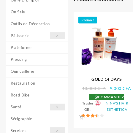
Offre D'Emploi
On Sale
Promo !
Outils de Décoration
Pâtisserie
Plateforme
Pressing
Quincaillerie
GOLD 14 DAYS
Restauration
Le
10.000
CFA
9.000
CFA
prix
p
Road Bike
COMMANDEZ
initial
a
Trader
NINA'S HAIR
était :
e
Santé
GB:
ESTHETICA
10.000 CFA
Sérigraphie
3.5
sur 5
Services