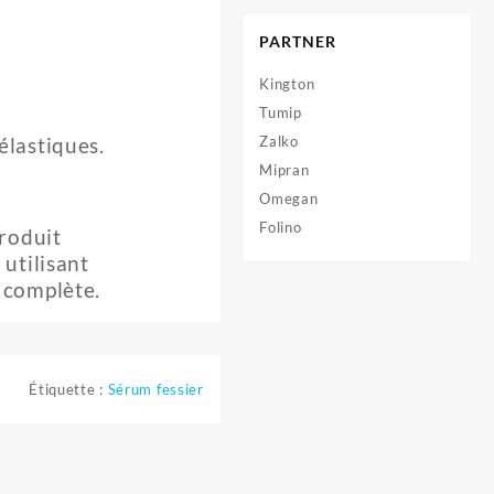
PARTNER
Kington
Tumip
Zalko
élastiques.
Mipran
Omegan
Folino
produit
utilisant
 complète.
Étiquette :
Sérum fessier