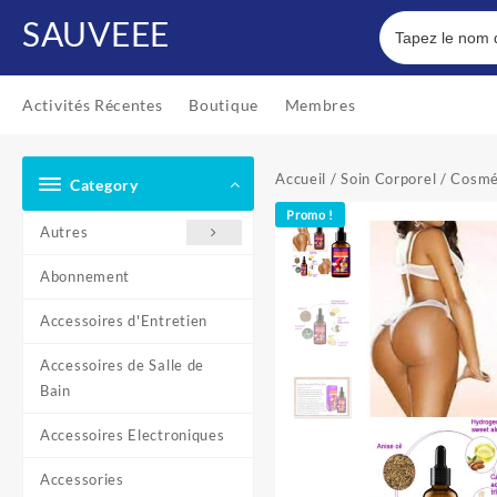
Skip
SAUVEEE
to
content
Activités Récentes
Boutique
Membres
Accueil
/
Soin Corporel
/
Cosmé
Category
Promo !
Autres
Abonnement
Accessoires d'Entretien
Accessoires de Salle de
Bain
Accessoires Electroniques
Accessories