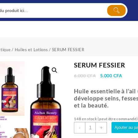
tique
/
Huiles et Lotions
/ SERUM FESSIER
SERUM FESSIER
Le
Le
6.000
CFA
5.000
CFA
prix
prix
initial
actuel
Huile essentielle
à l’a
était :
est :
développe seins, fesses
6.000 CFA.
5.000 
et la beauté.
148 en stock (peut être commandé)
quantité
-
+
Ajouter au pa
de