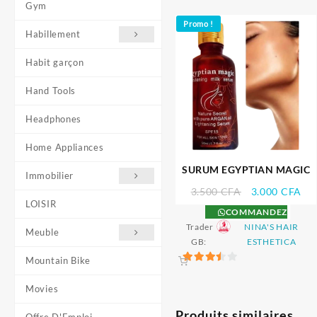
Gym
Promo !
Habillement
Habit garçon
Hand Tools
Headphones
Home Appliances
SURUM EGYPTIAN MAGIC
Immobilier
Le
Le
3.500
CFA
3.000
CFA
LOISIR
prix
pri
COMMANDEZ
initial
act
Trader
NINA'S HAIR
Meuble
était :
est 
GB:
ESTHETICA
3.500 CFA.
3.0
Mountain Bike
3.5
sur 5
Movies
Produits similaires