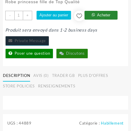
initial
actuel
Robe princesse fille de Top Qualité
était :
est :
13.000 CFA.
10.900 CFA.
quantité
Ajouter au panier
Acheter
-
+
de
ROBE
Produit sera envoyé dans 1-2 business days
PRINCESSE
VIP
Private Message
Poser une question
Discutons
DESCRIPTION
AVIS (0)
TRADER GB
PLUS D'OFFRES
STORE POLICIES
RENSEIGNEMENTS
UGS :
44889
Catégorie :
Habillement