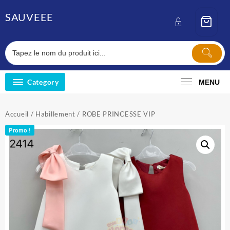
Skip
SAUVEEE
to
content
Category
MENU
Accueil
/
Habillement
/ ROBE PRINCESSE VIP
Promo !