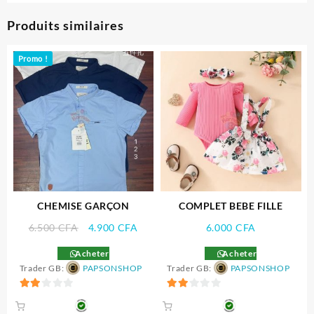
Produits similaires
Promo !
CHEMISE GARÇON
COMPLET BEBE FILLE
Le
Le
6.500
CFA
4.900
CFA
6.000
CFA
prix
prix
Acheter
Acheter
initial
actuel
Trader GB:
PAPSONSHOP
Trader GB:
PAPSONSHOP
était :
est :
6.500 CFA.
4.900 CFA.
2
2
sur
sur