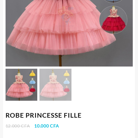
ROBE PRINCESSE FILLE
Le
Le
12.000
CFA
10.000
CFA
prix
prix