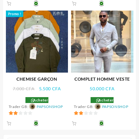
sur
sur
5
5
Promo !
CHEMISE GARÇON
COMPLET HOMME VESTE
Le
Le
7.000
CFA
5.500
CFA
50.000
CFA
prix
prix
Acheter
Acheter
initial
actuel
Trader GB:
PAPSONSHOP
Trader GB:
PAPSONSHOP
était :
est :
7.000 CFA.
5.500 CFA.
2
2
sur
sur
5
5