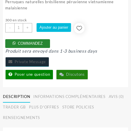
initial
actuel
Perruques naturelles brésilienne péruvienne vietnamienne
était :
est :
malaisienne
65.000 CFA.
55.000 CFA.
300 en stock
quantité
Ajouter au panier
-
+
de
PERRUQUE
COMMANDEZ
NATURELLE
Produit sera envoyé dans 1-3 business days
Private Message
Poser une question
Discutons
DESCRIPTION
INFORMATIONS COMPLÉMENTAIRES
AVIS (0)
TRADER GB
PLUS D'OFFRES
STORE POLICIES
RENSEIGNEMENTS