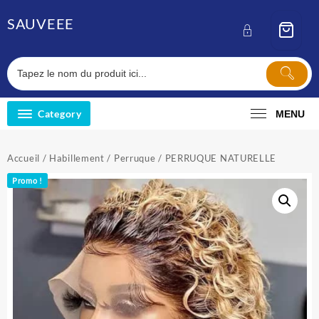
Skip
SAUVEEE
to
content
Category
MENU
Accueil
/
Habillement
/
Perruque
/ PERRUQUE NATURELLE
Promo !