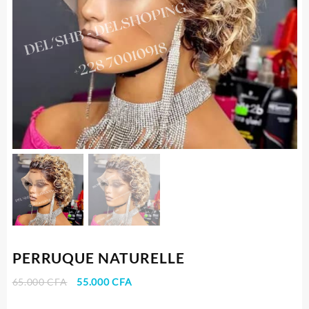
PERRUQUE NATURELLE
Le
Le
65.000
CFA
55.000
CFA
prix
prix