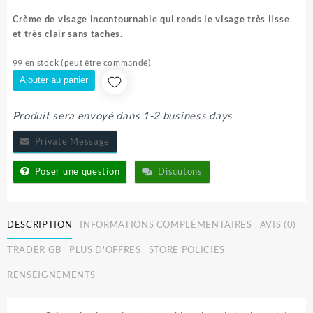
prix
prix
initial
actuel
Crème de visage incontournable qui rends le visage très lisse
était :
est :
et très clair sans taches.
5.500 CFA.
4.999 CFA.
99 en stock (peut être commandé)
Ajouter au panier
Produit sera envoyé dans 1-2 business days
Private Message
Poser une question
Discutons
DESCRIPTION
INFORMATIONS COMPLÉMENTAIRES
AVIS (0)
TRADER GB
PLUS D'OFFRES
STORE POLICIES
RENSEIGNEMENTS