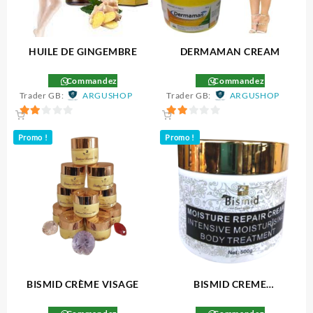
HUILE DE GINGEMBRE
DERMAMAN CREAM
Commandez
Commandez
Trader GB:
ARGUSHOP
Trader GB:
ARGUSHOP
2
2
Promo !
Promo !
sur
sur
5
5
BISMID CRÈME VISAGE
BISMID CREME
REPARATRICE