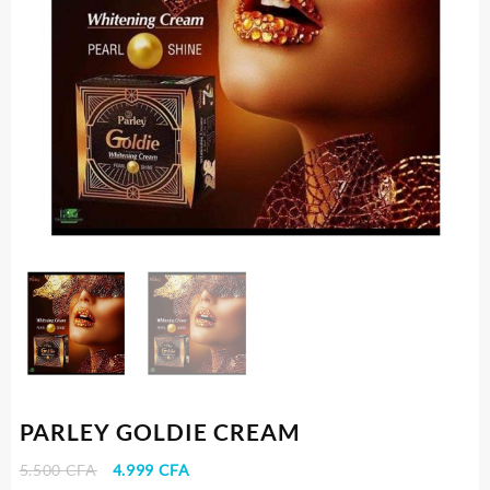
PARLEY GOLDIE CREAM
Le
Le
5.500
CFA
4.999
CFA