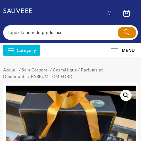
Skip
SAUVEEE
to
content
Category
MENU
Accueil
/
Soin Corporel
/
Cosmétique
/
Parfums et
Déodorants
/ PARFUM TOM FORD