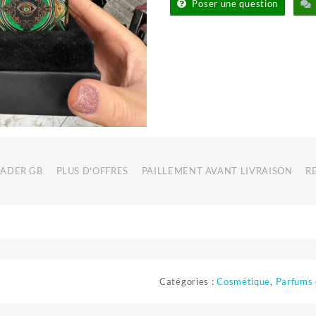
Poser une question
RADER GB
PLUS D'OFFRES
PAILLEMENT AVANT LIVRAISON
R
Catégories :
Cosmétique
,
Parfums 