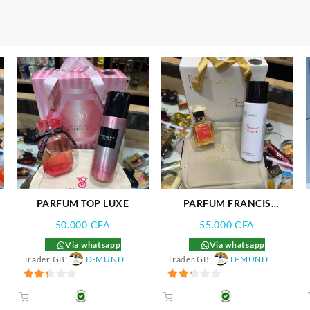
PARFUM TOP LUXE
PARFUM FRANCIS
KURKDJIAN
50.000
CFA
55.000
CFA
Via whatsapp
Via whatsapp
Trader GB:
D-MUND
Trader GB:
D-MUND
2.33
2.33
sur 5
sur 5