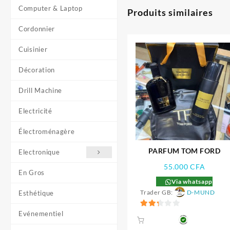
Computer & Laptop
Produits similaires
Cordonnier
Cuisinier
Décoration
Drill Machine
Electricité
Électroménagère
PARFUM TOM FORD
Electronique
55.000
CFA
En Gros
Via whatsapp
Trader GB:
D-MUND
Esthétique
2.33
Evénementiel
sur 5