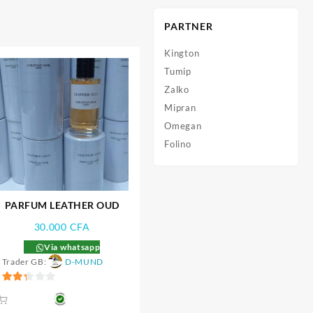
PARTNER
Kington
Tumip
Zalko
Mipran
Omegan
Folino
PARFUM LEATHER OUD
30.000
CFA
Via whatsapp
Trader GB:
D-MUND
2.33
sur 5