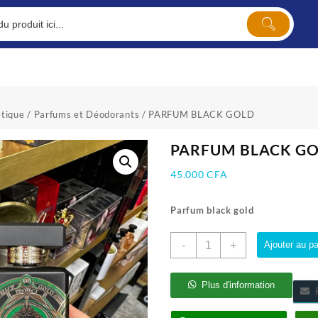
tique
/
Parfums et Déodorants
/ PARFUM BLACK GOLD
PARFUM BLACK G
45.000
CFA
Parfum black gold
quantité
-
+
Ajouter au pa
de
PARFUM
BLACK
Plus d'information
P
GOLD