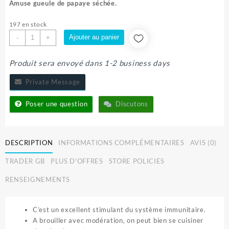
initial
actuel
Amuse gueule de papaye séchée.
était :
est :
700 CFA.
500 CFA.
197 en stock
quantité
Ajouter au panier
-
+
de
PAPAYE
Produit sera envoyé dans 1-2 business days
SECHE
Private Message
Poser une question
Discutons
DESCRIPTION
INFORMATIONS COMPLÉMENTAIRES
AVIS (0)
TRADER GB
PLUS D'OFFRES
STORE POLICIES
RENSEIGNEMENTS
C’est un excellent stimulant du système immunitaire.
A brouiller avec modération, on peut bien se cuisiner