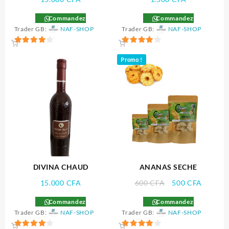
Commandez
Commandez
Trader GB:
NAF-SHOP
Trader GB:
NAF-SHOP
4
4
Promo !
sur 5
sur 5
DIVINA CHAUD
ANANAS SECHE
Le
Le
15.000
CFA
600
CFA
500
CFA
prix
prix
Commandez
Commandez
initial
actuel
Trader GB:
NAF-SHOP
Trader GB:
NAF-SHOP
était :
est :
600 CFA.
500 CF