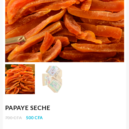
PAPAYE SECHE
Le
Le
700
CFA
500
CFA
prix
prix