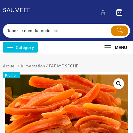
Skip
SAUVEEE
to
content
Category
MENU
Accueil
/
Alimentation
/ PAPAYE SECHE
Promo !