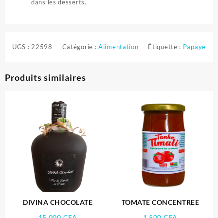
dans les desserts.
UGS :
22598
Catégorie :
Alimentation
Étiquette :
Papaye
Produits similaires
DIVINA CHOCOLATE
TOMATE CONCENTREE
15.000
CFA
1.500
CFA