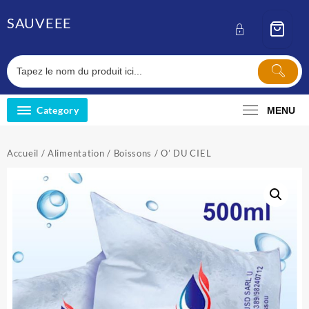
Skip
SAUVEEE
to
content
Category
MENU
Accueil
/
Alimentation
/
Boissons
/ O’ DU CIEL