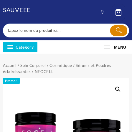
Skip
SAUVEEE
to
content
Category
MENU
Accueil
/
Soin Corporel
/
Cosmétique
/
Sérums et Poudres
éclaircissantes
/ NEOCELL
Promo !