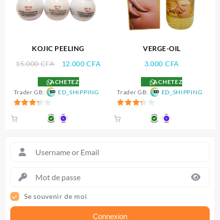
KOJIC PEELING
VERGE-OIL
Le
Le
15.000
CFA
12.000
CFA
3.000
CFA
prix
prix
ACHETEZ
ACHETEZ
initial
actuel
Trader GB:
ED_SHIPPING
Trader GB:
ED_SHIPPING
était :
est :
15.000 CFA.
12.000 CFA.
3.33
3.33
sur 5
sur 5
Se souvenir de moi
Connexion