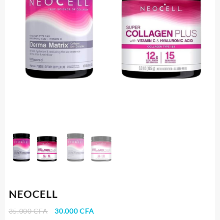
NEOCELL
Le
Le
35.000
CFA
30.000
CFA