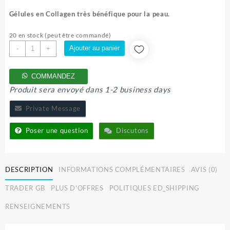
prix
prix
initial
actuel
Gélules en Collagen très bénéfique pour la peau.
était :
est :
35.000 CFA.
30.000 CFA.
20 en stock (peut être commandé)
quantité
Ajouter au panier
-
+
de
NEOCELL
COMMANDEZ
Produit sera envoyé dans 1-2 business days
Private Message
Poser une question
Discutons
DESCRIPTION
INFORMATIONS COMPLÉMENTAIRES
AVIS (0)
TRADER GB
PLUS D'OFFRES
POLITIQUES ED_SHIPPING
RENSEIGNEMENTS