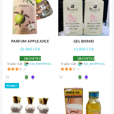
PARFUM APPLEJUICE
GEL BISMID
22.000
CFA
12.000
CFA
ACHETEZ
ACHETEZ
Trader GB:
ED_SHIPPING
Trader GB:
ED_SHIPPING
3.33
3.33
sur 5
sur 5
Promo !