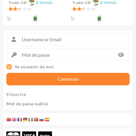
Trader GB:
D-MUND
Trader GB:
D-MUND
était :
est :
20.000 CFA.
15.500 CFA.
2.33
2.33
sur 5
sur 5
Se souvenir de moi
Connexion
S’inscrire
Mot de passe oublié