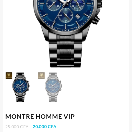
MONTRE HOMME VIP
Le
Le
25.000
CFA
20.000
CFA