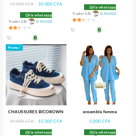
Le
Le
15.000
CFA
10.000
CFA
Via whatsapp
prix
prix
Trader GB:
D-MUND
Via whatsapp
initial
actuel
Trader GB:
D-MUND
était :
est :
2.33
15.000 CFA.
10.000 CFA.
sur 5
2.33
sur 5
Promo !
CHAUSSURES BICOROWN
ensemble femme
Le
Le
20.000
CFA
15.500
CFA
5.000
CFA
prix
prix
Via whatsapp
Via whatsapp
initial
actuel