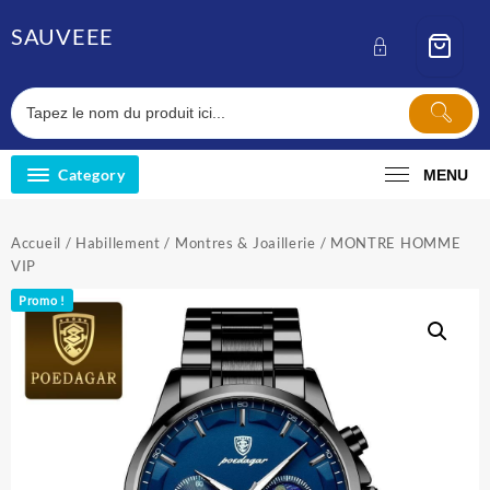
Skip
SAUVEEE
to
content
Category
MENU
Accueil
/
Habillement
/
Montres & Joaillerie
/ MONTRE HOMME
VIP
Promo !