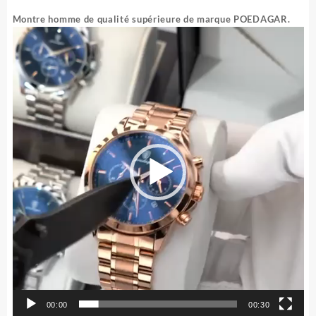
prix
prix
initial
actuel
Montre homme de qualité supérieure de marque POEDAGAR.
était :
est :
Lecteur
25.000 CFA.
20.000 CFA.
vidéo
00:00
00:30