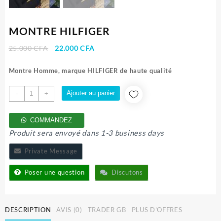
MONTRE HILFIGER
Le
Le
25.000
CFA
22.000
CFA
prix
prix
initial
actuel
Montre Homme, marque HILFIGER de haute qualité
était :
est :
25.000 CFA.
22.000 CFA.
quantité
Ajouter au panier
-
+
de
MONTRE
COMMANDEZ
HILFIGER
Produit sera envoyé dans 1-3 business days
Private Message
Poser une question
Discutons
DESCRIPTION
AVIS (0)
TRADER GB
PLUS D'OFFRES