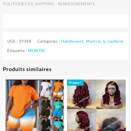
POLITIQUES ED_SHIPPING
RENSEIGNEMENTS
UGS :
39348
Catégories :
Habillement
,
Montres & Joaillerie
Étiquette :
MONTRE
Produits similaires
Promo !