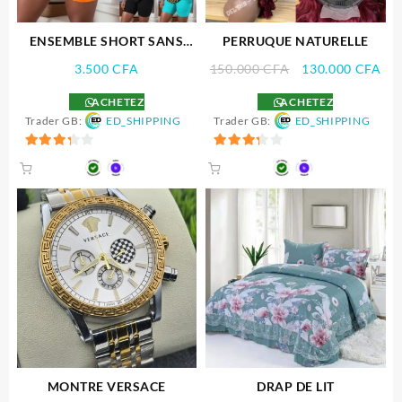
ENSEMBLE SHORT SANS
PERRUQUE NATURELLE
MANCHE
Le
Le
3.500
CFA
150.000
CFA
130.000
CFA
prix
pri
ACHETEZ
ACHETEZ
initial
act
Trader GB:
ED_SHIPPING
Trader GB:
ED_SHIPPING
était :
est 
150.000 CFA.
130
3.33
3.33
sur 5
sur 5
MONTRE VERSACE
DRAP DE LIT