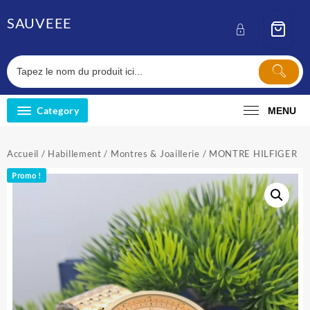
Skip
SAUVEEE
to
content
Category
MENU
Accueil
/
Habillement
/
Montres & Joaillerie
/ MONTRE HILFIGER
Promo !