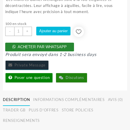
décontractées. Leur affichage à aiguilles, facile à lire, vous
indique l’heure avec précision à tout moment.
100 en stock
quantité
Ajouter au panier
-
+
de
Montre
ACHETER PAR WHATSAPP
Daniel
Produit sera envoyé dans 1-2 business days
Wellington
Private Message
Poser une question
Discutons
DESCRIPTION
INFORMATIONS COMPLÉMENTAIRES
AVIS (0)
TRADER GB
PLUS D'OFFRES
STORE POLICIES
RENSEIGNEMENTS