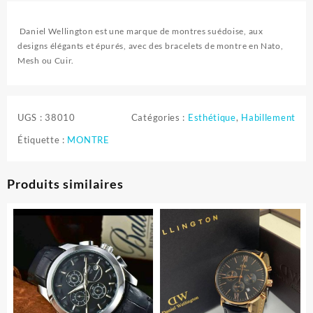
Daniel Wellington est une marque de montres suédoise, aux
designs élégants et épurés, avec des bracelets de montre en Nato,
Mesh ou Cuir.
UGS :
38010
Catégories :
Esthétique
,
Habillement
Étiquette :
MONTRE
Produits similaires