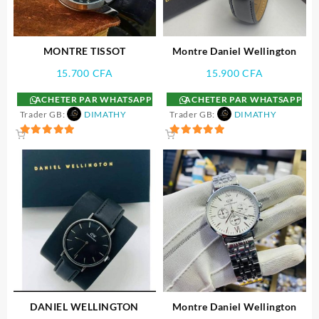
MONTRE TISSOT
Montre Daniel Wellington
15.700
CFA
15.900
CFA
ACHETER PAR WHATSAPP
ACHETER PAR WHATSAPP
Trader GB:
DIMATHY
Trader GB:
DIMATHY
5
5
sur 5
sur 5
DANIEL WELLINGTON
Montre Daniel Wellington