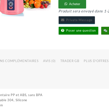
JUS
Acheter
DE
Produit sera envoyé dans 1-
FRUIT
Private Message
Poser une question
NS COMPLÉMENTAIRES
AVIS (0)
TRADER GB
PLUS D'OFFRES
entaire PP et ABS, sans BPA
able 304, Silicone
mm