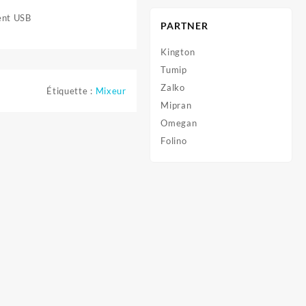
ment USB
PARTNER
Kington
Tumip
Zalko
Étiquette :
Mixeur
Mipran
Omegan
Folino