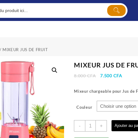
/ MIXEUR JUS DE FRUIT
MIXEUR JUS DE FR
Le
Le
8.000
CFA
7.500
CFA
prix
prix
initial
actuel
Mixeur cha
rgeable pour Jus de F
était :
est :
8.000 CFA.
7.500 
Couleur
quantité
-
+
Ajouter au pa
de
MIXEUR