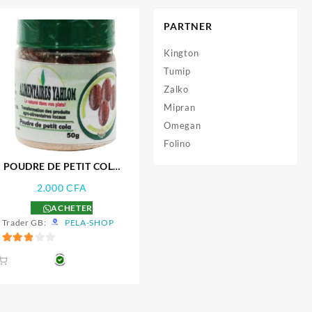
PARTNER
Kington
Tumip
Zalko
Mipran
Omegan
Folino
POUDRE DE PETIT COLA
50g
2.000
CFA
ACHETER
Trader GB:
PELA-SHOP
2.89
sur 5