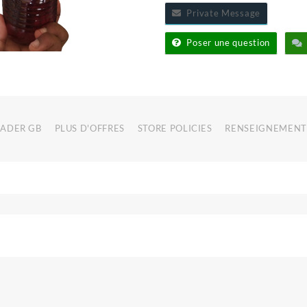
Private Message
Poser une question
RADER GB
PLUS D'OFFRES
STORE POLICIES
RENSEIGNEMENT