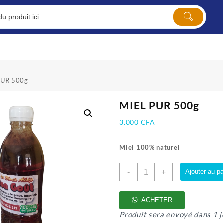
PUR 500g
MIEL PUR 500g
3.000
CFA
Miel 100% naturel
quantité
-
+
Ajouter au pa
de
MIEL
PUR
ACHETER
500g
Produit sera envoyé dans 1 j