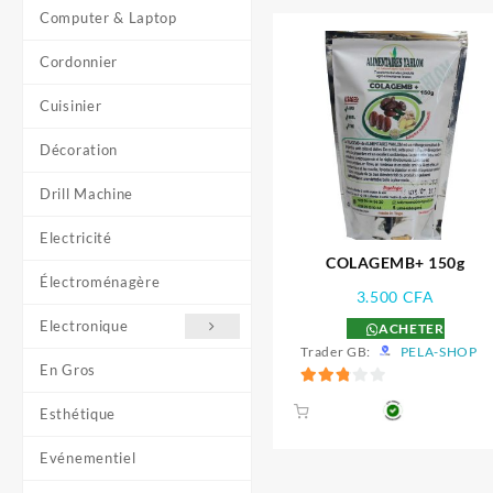
Computer & Laptop
Cordonnier
Cuisinier
Décoration
Drill Machine
Electricité
COLAGEMB+ 150g
Électroménagère
3.500
CFA
Electronique
ACHETER
Trader GB:
PELA-SHOP
En Gros
2.89
Esthétique
sur 5
Evénementiel