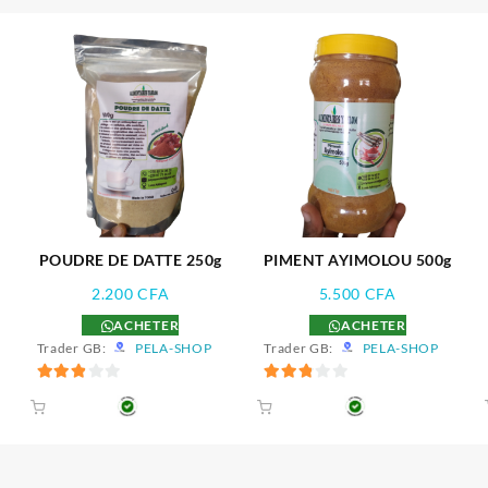
POUDRE DE DATTE 250g
PIMENT AYIMOLOU 500g
2.200
CFA
5.500
CFA
ACHETER
ACHETER
Trader GB:
PELA-SHOP
Trader GB:
PELA-SHOP
2.89
2.89
sur 5
sur 5