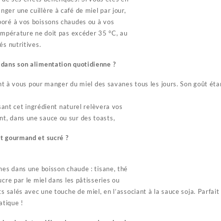
ger une cuillère à café de miel par jour,
poré à vos boissons chaudes ou à vos
température ne doit pas excéder 35 °C, au
és nutritives.
dans son alimentation quotidienne ?
ent à vous pour manger du miel des savanes tous les jours. Son goût éta
isant cet ingrédient naturel relèvera vos
t, dans une sauce ou sur des toasts,
t gourmand et sucré ?
nes dans une boisson chaude : tisane, thé
ucre par le miel dans les pâtisseries ou
ts salés avec une touche de miel, en l’associant à la sauce soja. Parfai
atique !