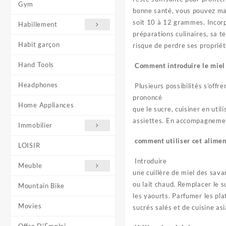
Gym
bonne santé, vous pouvez man
soit 10 à 12 grammes. Incor
Habillement
préparations culinaires, sa 
Habit garçon
risque de perdre ses propriét
Hand Tools
Comment introduire le miel 
Headphones
Plusieurs possibilités s’offr
prononcé
Home Appliances
que le sucre, cuisiner en util
assiettes. En accompagnemen
Immobilier
comment utiliser cet alimen
LOISIR
Introduire
Meuble
une cuillère de miel des sava
ou lait chaud. Remplacer le s
Mountain Bike
les yaourts. Parfumer les pla
Movies
sucrés salés et de cuisine asi