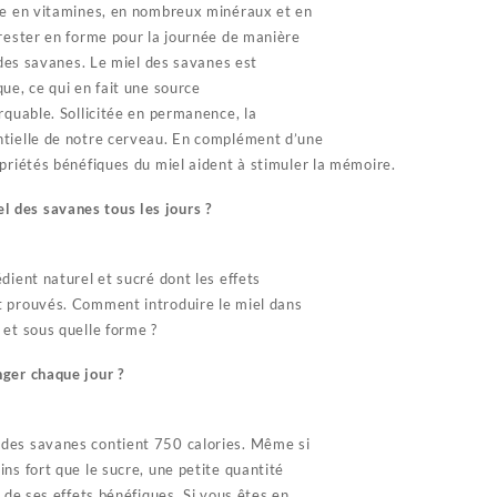
he en vitamines, en nombreux minéraux et en
 rester en forme pour la journée de manière
l des savanes. Le miel des savanes est
ue, ce qui en fait une source
rquable. Sollicitée en permanence, la
ntielle de notre cerveau. En complément d’une
priétés bénéfiques du miel aident à stimuler la mémoire.
des savanes tous les jours ?
dient naturel et sucré dont les effets
t prouvés. Comment introduire le miel dans
 et sous quelle forme ?
ger chaque jour ?
des savanes contient 750 calories. Même si
ns fort que le sucre, une petite quantité
r de ses effets bénéfiques. Si vous êtes en