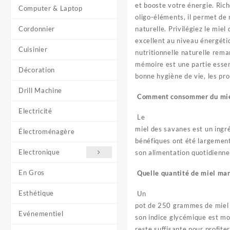
et booste votre énergie. Ric
Computer & Laptop
oligo-éléments, il permet de
Cordonnier
naturelle. Privilégiez le mie
excellent au niveau énergétiq
Cuisinier
nutritionnelle naturelle rema
mémoire est une partie esse
Décoration
bonne hygiène de vie, les pro
Drill Machine
Comment consommer du miel 
Electricité
Le
miel des savanes est un ingré
Électroménagère
bénéfiques ont été largemen
Electronique
son alimentation quotidienne
En Gros
Quelle quantité de miel man
Esthétique
Un
pot de 250 grammes de miel 
Evénementiel
son indice glycémique est moi
reste suffisante pour profite