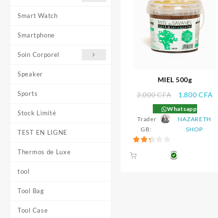
Smart Watch
Smartphone
Soin Corporel
Speaker
MIEL 500g
Sports
Le
L
2.000
CFA
1.800
CFA
prix
p
Whatsapp
Stock Limité
initial
a
Trader
NAZARETH
était :
es
GB:
SHOP
TEST EN LIGNE
2.000 CFA.
1
2.33
Thermos de Luxe
sur 5
tool
Tool Bag
Tool Case