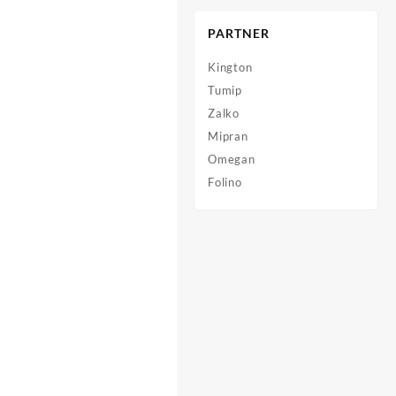
PARTNER
Kington
Tumip
Zalko
Mipran
Omegan
Folino