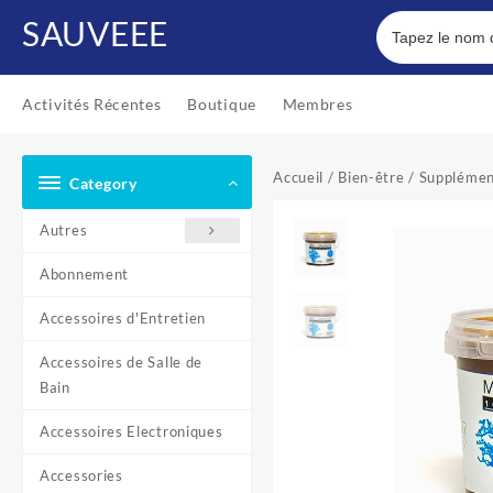
Skip
SAUVEEE
to
content
Activités Récentes
Boutique
Membres
Accueil
/
Bien-être
/
Supplémen
Category
Autres
Abonnement
Accessoires d'Entretien
Accessoires de Salle de
Bain
Accessoires Electroniques
Accessories