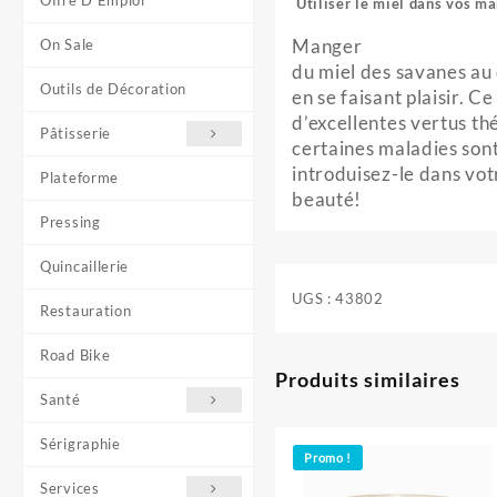
Offre D'Emploi
Utiliser le miel dans vos ma
Manger
On Sale
du miel des savanes au 
Outils de Décoration
en se faisant plaisir. C
d’excellentes vertus th
Pâtisserie
certaines maladies son
introduisez-le dans vot
Plateforme
beauté!
Pressing
Quincaillerie
UGS :
43802
Restauration
Road Bike
Produits similaires
Santé
Sérigraphie
Promo !
Services