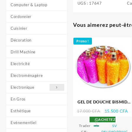
UGS :
17647
Ca
Computer & Laptop
Cordonnier
Vous aimerez peut-êtr
Cuisinier
Décoration
Promo !
Drill Machine
Electricité
Électroménagère
Electronique
En Gros
GEL DE DOUCHE BISMID
1000ML
Le
L
Esthétique
17.000
CFA
15.500
CFA
prix
pr
ACHETEZ
Evénementiel
initial
ac
Trader
SV
était :
es
GB:
DELSHOPPING