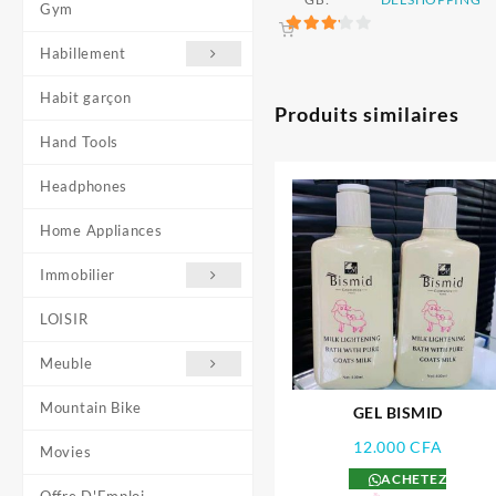
Gym
17.000 CFA.
1
3.2
Habillement
sur 5
Habit garçon
Produits similaires
Hand Tools
Headphones
Home Appliances
Immobilier
LOISIR
Meuble
Mountain Bike
GEL BISMID
12.000
CFA
Movies
ACHETEZ