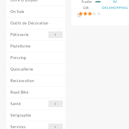
Offre D'Emploi
Trader
SV
GB:
DELSHOPPING
On Sale
3.2
Outils de Décoration
sur 5
Pâtisserie
Plateforme
Pressing
Quincaillerie
Restauration
Road Bike
Santé
Sérigraphie
Services