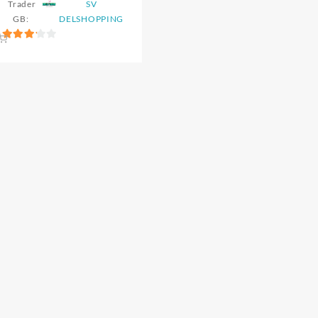
Trader
SV
était :
est :
GB:
DELSHOPPING
5.500 CFA.
4.999 CFA.
3.2
sur 5