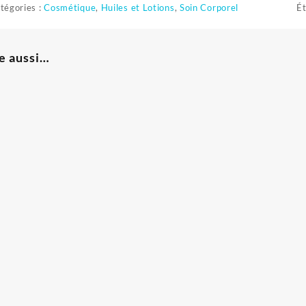
tégories :
Cosmétique
,
Huiles et Lotions
,
Soin Corporel
Ét
e aussi…
e
ix
tuel
t :