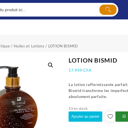
tique
/
Huiles et Lotions
/ LOTION BISMID
LOTION BISMID
17.999
CFA
La lotion raffermissante parfait
Bismid transforme les imperfect
absolument parfaite.
53 en stock
Ajouter au panier