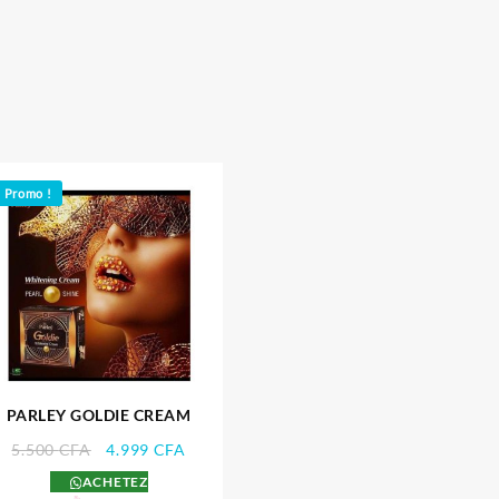
Promo !
PARLEY GOLDIE CREAM
Le
Le
5.500
CFA
4.999
CFA
prix
prix
ACHETEZ
initial
actuel