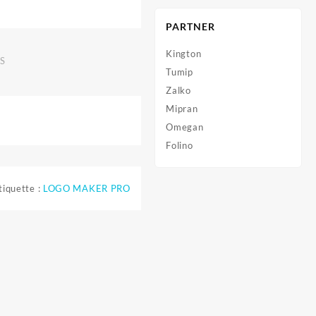
PARTNER
Kington
S
Tumip
Zalko
Mipran
Omegan
Folino
tiquette :
LOGO MAKER PRO