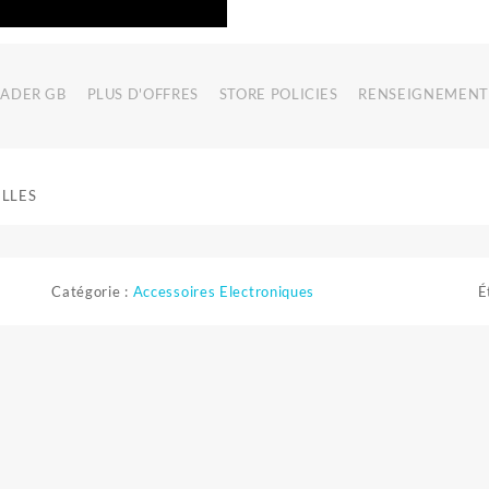
RADER GB
PLUS D'OFFRES
STORE POLICIES
RENSEIGNEMENT
ELLES
Catégorie :
Accessoires Electroniques
É