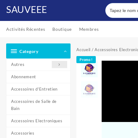
Skip
SAUVEEE
to
content
Activités Récentes
Boutique
Membres
Accueil
/
Accessoires Electroni
Category
Promo !
Autres
Abonnement
Accessoires d'Entretien
Accessoires de Salle de
Bain
Accessoires Electroniques
Accessories