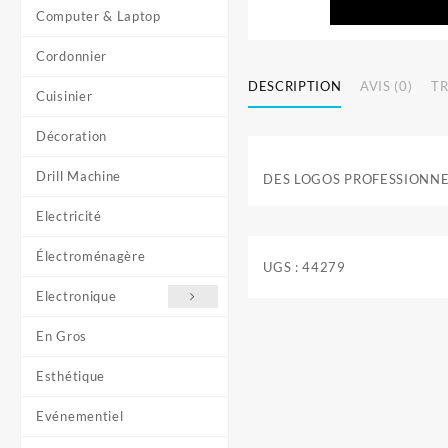
Computer & Laptop
Cordonnier
DESCRIPTION
AVIS (0)
T
Cuisinier
Décoration
Drill Machine
DES LOGOS PROFESSIONN
Electricité
Électroménagère
UGS :
44279
Electronique
En Gros
Esthétique
Evénementiel