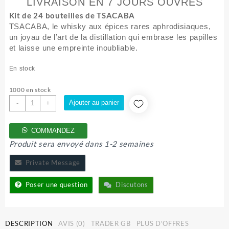
LIVRAISON EN 7 JOURS OUVRES
Kit de 24 bouteilles de TSACABA
TSACABA, le whisky aux épices rares aphrodisiaques,
un joyau de l’art de la distillation qui embrase les papilles
et laisse une empreinte inoubliable.
En stock
1000 en stock
quantité
Ajouter au panier
-
+
de
KIT
COMMANDEZ
TSACABA
Produit sera envoyé dans 1-2 semaines
Private Message
Poser une question
Discutons
DESCRIPTION
AVIS (0)
TRADER GB
PLUS D'OFFRES