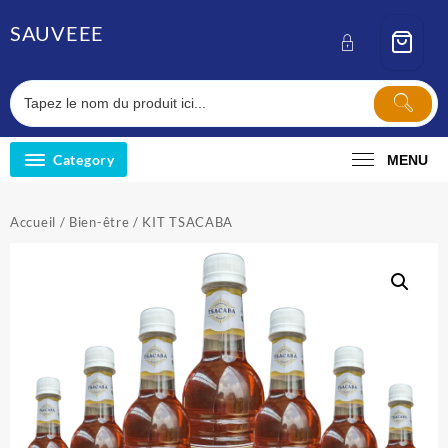
Skip
SAUVEEE
to
content
Category
MENU
Accueil
/
Bien-être
/ KIT TSACABA