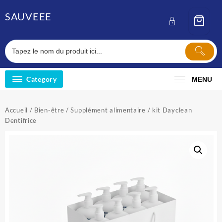
Skip
SAUVEEE
to
content
Category
MENU
Accueil
/
Bien-être
/
Supplément alimentaire
/ kit Dayclean
Dentifrice