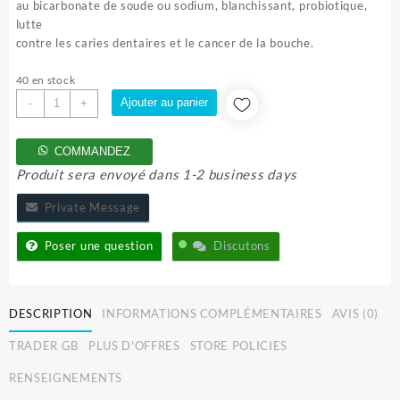
au bicarbonate de soude ou sodium, blanchissant, probiotique,
lutte
contre les caries dentaires et le cancer de la bouche.
40 en stock
quantité
Ajouter au panier
-
+
de
kit
COMMANDEZ
Dayclean
Produit sera envoyé dans 1-2 business days
Dentifrice
Private Message
Poser une question
Discutons
DESCRIPTION
INFORMATIONS COMPLÉMENTAIRES
AVIS (0)
TRADER GB
PLUS D'OFFRES
STORE POLICIES
RENSEIGNEMENTS