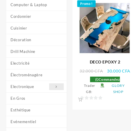
Promo !
Computer & Laptop
Cordonnier
Cuisinier
Décoration
Drill Machine
DECO EPOXY 2
Electricité
Le
32.000
CFA
30.000
CFA
Électroménagère
prix
Commandez
initial
Trader
GLORY
Electronique
était :
GB:
SHOP
32.000 CFA
En Gros
0
Esthétique
sur
5
Evénementiel