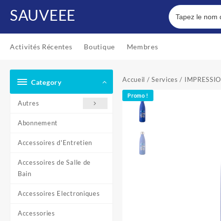
Skip
SAUVEEE
to
content
Activités Récentes
Boutique
Membres
Accueil
/
Services
/ IMPRESSIO
Category
Promo !
Autres
Abonnement
Accessoires d'Entretien
Accessoires de Salle de
Bain
Accessoires Electroniques
Accessories