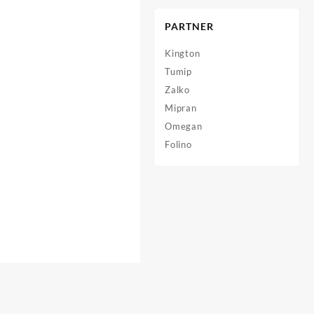
PARTNER
Kington
Tumip
Zalko
Mipran
Omegan
Folino