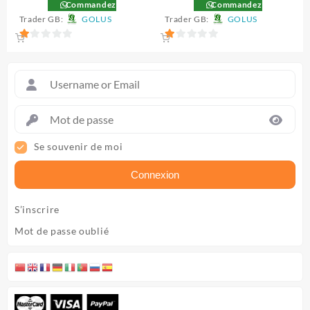
Commandez
Commandez
initial
actuel
initial
actue
Trader GB:
GOLUS
Trader GB:
GOLUS
était :
est :
était :
est :
9.500 CFA.
9.000 CFA.
4.000 CFA.
3.500
1
1
sur
sur
5
5
Se souvenir de moi
Connexion
S’inscrire
Mot de passe oublié