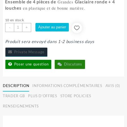
initial
actuel
Grandes
Ensemble de 4
pièces de
Glaciaire ronde + 4
était :
est :
en plastique et de bonne matière.
louches
40.000 CFA.
34.999 CFA.
10 en stock
quantité
Ajouter au panier
-
+
de
GLACIAIRE
Produit sera envoyé dans 1-2 business days
4
PCS
Private Message
Poser une question
Discutons
DESCRIPTION
INFORMATIONS COMPLÉMENTAIRES
AVIS (0)
TRADER GB
PLUS D'OFFRES
STORE POLICIES
RENSEIGNEMENTS