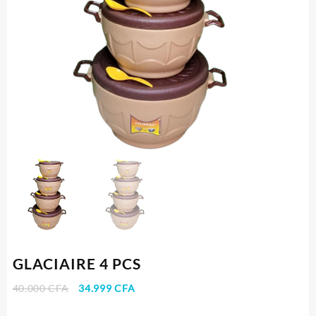
GLACIAIRE 4 PCS
Le
Le
40.000
CFA
34.999
CFA
prix
prix