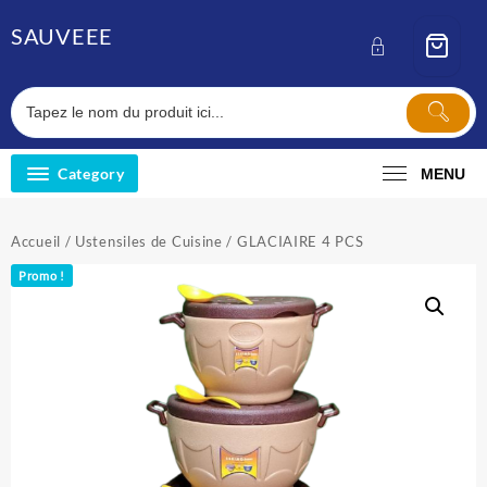
Skip
SAUVEEE
to
content
Category
MENU
Accueil
/
Ustensiles de Cuisine
/ GLACIAIRE 4 PCS
Promo !