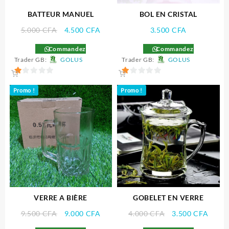
BATTEUR MANUEL
BOL EN CRISTAL
Le
Le
5.000
CFA
4.500
CFA
3.500
CFA
prix
prix
Commandez
Commandez
initial
actuel
Trader GB:
GOLUS
Trader GB:
GOLUS
était :
est :
5.000 CFA.
4.500 CFA.
1
1
Promo !
Promo !
sur
sur
5
5
VERRE A BIÈRE
GOBELET EN VERRE
Le
Le
Le
Le
9.500
CFA
9.000
CFA
4.000
CFA
3.500
CFA
prix
prix
prix
prix