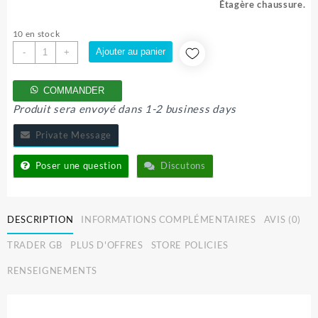
initial
actuel
Étagère chaussure.
était :
est :
16.000 CFA.
13.000 CFA.
10 en stock
quantité
Ajouter au panier
-
+
de
ÉTAGÈRE
COMMANDER
CHAUSSURE
Produit sera envoyé dans 1-2 business days
Private Message
Poser une question
Discutons
DESCRIPTION
INFORMATIONS COMPLÉMENTAIRES
AVIS (0)
TRADER GB
PLUS D'OFFRES
STORE POLICIES
RENSEIGNEMENTS