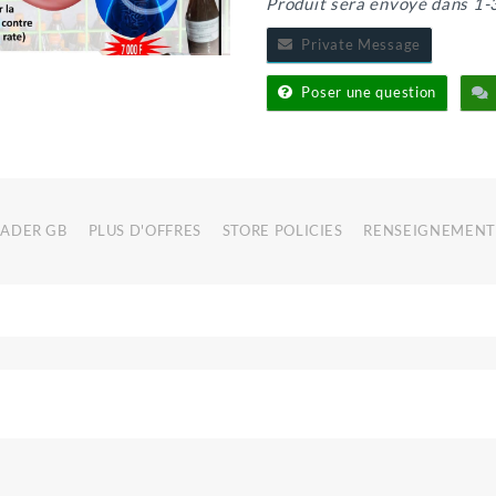
Produit sera envoyé dans 1-
Private Message
Poser une question
RADER GB
PLUS D'OFFRES
STORE POLICIES
RENSEIGNEMENT