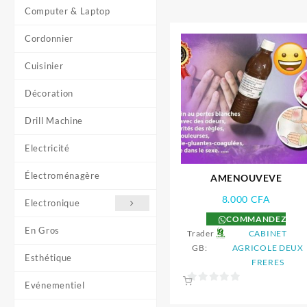
Computer & Laptop
Cordonnier
Cuisinier
Décoration
Drill Machine
Electricité
Électroménagère
AMENOUVEVE
8.000
CFA
Electronique
COMMANDEZ
En Gros
Trader
CABINET
GB:
AGRICOLE DEUX
Esthétique
FRERES
Evénementiel
0
sur