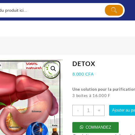
DETOX
8.000
CFA
Une solution pour la purification
3 boites à 16.000 F
quantité
-
+
Ajouter au pa
de
DETOX
COMMANDEZ