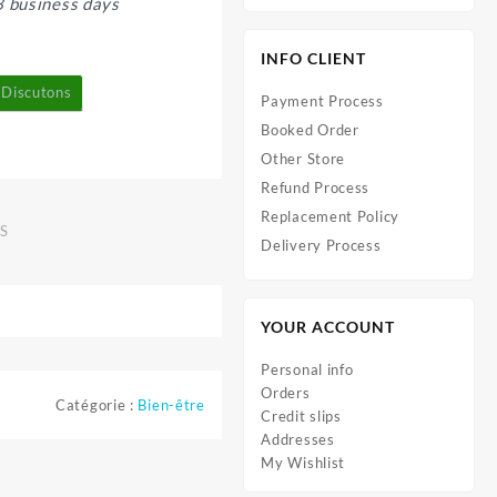
3 business days
INFO CLIENT
Discutons
Payment Process
Booked Order
Other Store
Refund Process
Replacement Policy
S
Delivery Process
YOUR ACCOUNT
Personal info
Orders
Catégorie :
Bien-être
Credit slips
Addresses
My Wishlist