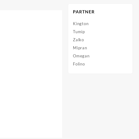
PARTNER
Kington
Tumip
Zalko
Mipran
Omegan
Folino