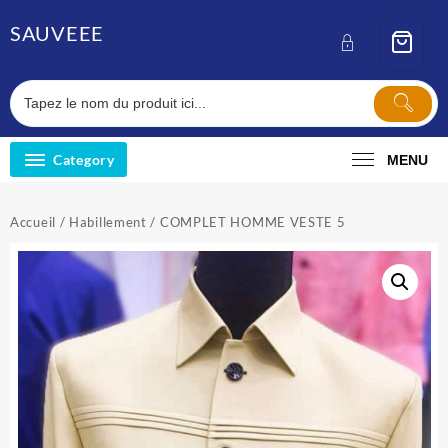
Skip
SAUVEEE
to
content
Category
MENU
Accueil
/
Habillement
/ COMPLET HOMME VESTE 5