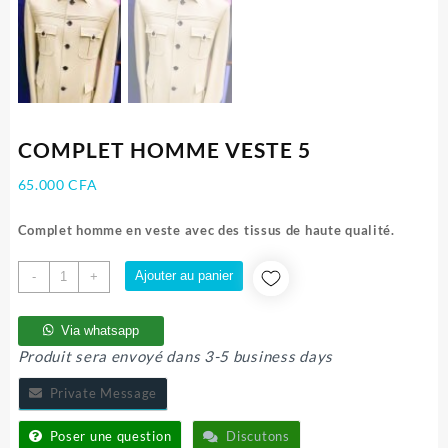
COMPLET HOMME VESTE 5
65.000
CFA
Complet homme en veste avec des tissus de haute qualité.
quantité
Ajouter au panier
-
+
de
COMPLET
Via whatsapp
HOMME
Produit sera envoyé dans 3-5 business days
VESTE
5
Private Message
Poser une question
Discutons