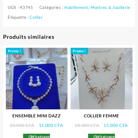
UGS :
43745
Catégories :
Habillement
,
Montres & Joaillerie
Étiquette :
Collier
Produits similaires
Promo !
Promo !
ENSEMBLE MINI DAZZ
COLLIER FEMME
Le
Le
Le
Le
20.000
CFA
15.000
CFA
18.000
CFA
15.000
CFA
prix
prix
prix
prix
Whatsapp
Whatsapp
initial
actuel
initial
actu