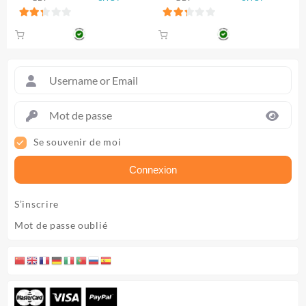
30.000 CFA.
28.000 CFA.
20.000 CFA.
16.0
2.33
2.33
sur 5
sur 5
Se souvenir de moi
Connexion
S’inscrire
Mot de passe oublié