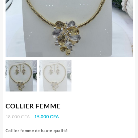
COLLIER FEMME
Le
Le
18.000
CFA
15.000
CFA
prix
prix
initial
actuel
Collier
femme de haute qualité
était :
est :