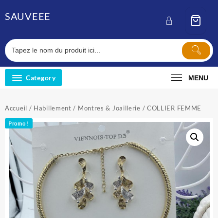
Skip
SAUVEEE
to
content
Category
MENU
Accueil
/
Habillement
/
Montres & Joaillerie
/ COLLIER FEMME
Promo !