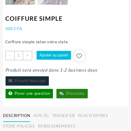
COIFFURE SIMPLE
500
CFA
Coiffure simple selon votre style.
quantité
Ajouter au panier
-
+
de
COIFFURE
Produit sera envoyé dans 1-2 business days
SIMPLE
Private Message
Poser une question
Discutons
DESCRIPTION
AVIS (0)
TRADER GB
PLUS D'OFFRES
STORE POLICIES
RENSEIGNEMENTS