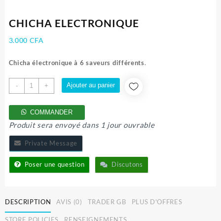
CHICHA ELECTRONIQUE
3.000
CFA
Chicha électronique à 6 saveurs différents
.
quantité
Ajouter au panier
-
+
de
CHICHA
COMMANDER
ELECTRONIQUE
Produit sera envoyé dans 1 jour ouvrable
Private Message
Poser une question
Discutons
DESCRIPTION
AVIS (0)
TRADER GB
PLUS D'OFFRES
STORE POLICIES
RENSEIGNEMENTS