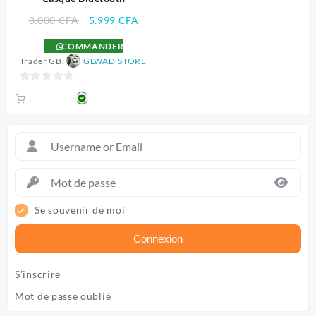
Le
Le
8.000
CFA
5.999
CFA
prix
prix
COMMANDER
initial
actuel
Trader GB:
GLWAD'STORE
était :
est :
8.000 CFA.
5.999 CFA.
0
sur
5
Se souvenir de moi
Connexion
S’inscrire
Mot de passe oublié