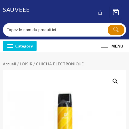
Skip
SAUVEEE
to
content
Category
MENU
Accueil
/
LOISIR
/ CHICHA ELECTRONIQUE