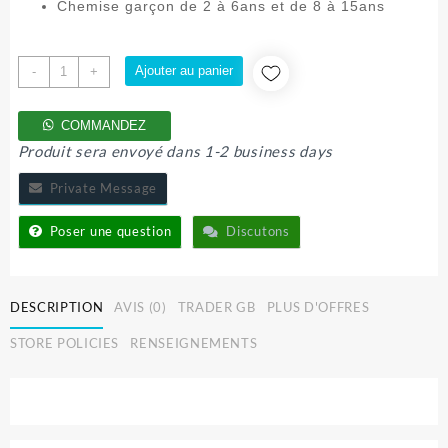
initial
actuel
Chemise garçon de 2 à 6ans et de 8 à 15ans
était :
est :
7.000 CFA.
5.499 CFA.
quantité
Ajouter au panier
-
+
de
CHEMISE
COMMANDEZ
GARÇON
Produit sera envoyé dans 1-2 business days
Private Message
Poser une question
Discutons
DESCRIPTION
AVIS (0)
TRADER GB
PLUS D'OFFRES
STORE POLICIES
RENSEIGNEMENTS