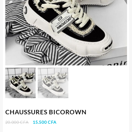
CHAUSSURES BICOROWN
Le
Le
20.000
CFA
15.500
CFA
prix
prix