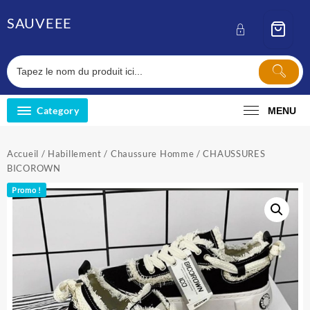
Skip
SAUVEEE
to
content
Category
MENU
Accueil
/
Habillement
/
Chaussure Homme
/ CHAUSSURES
BICOROWN
Promo !