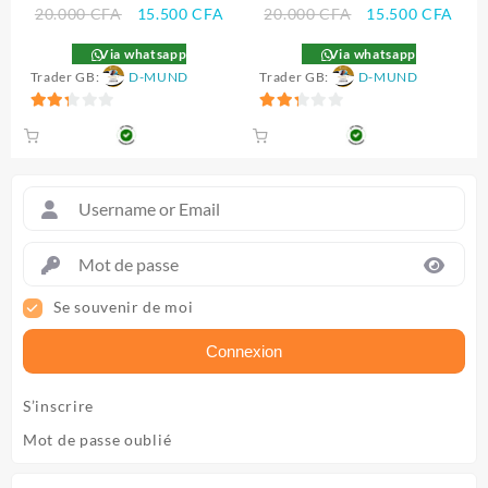
Le
Le
Le
Le
20.000
CFA
15.500
CFA
20.000
CFA
15.500
CFA
prix
prix
prix
prix
Via whatsapp
Via whatsapp
initial
actuel
initial
actu
Trader GB:
D-MUND
Trader GB:
D-MUND
était :
est :
était :
est :
20.000 CFA.
15.500 CFA.
20.000 CFA.
15.5
2.33
2.33
sur 5
sur 5
Se souvenir de moi
Connexion
S’inscrire
Mot de passe oublié