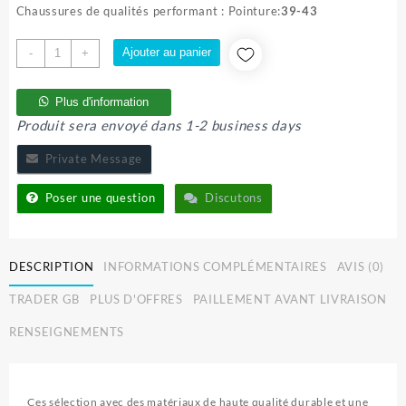
initial
actuel
Chaussures de qualités performant : Pointure:
39-43
était :
est :
20.000 CFA.
15.500 CFA.
quantité
Ajouter au panier
-
+
de
CHAUSSURES
Plus d'information
BICOROWN
Produit sera envoyé dans 1-2 business days
Private Message
Poser une question
Discutons
DESCRIPTION
INFORMATIONS COMPLÉMENTAIRES
AVIS (0)
TRADER GB
PLUS D'OFFRES
PAILLEMENT AVANT LIVRAISON
RENSEIGNEMENTS
Ces sélection avec des matériaux de haute qualité durable et une