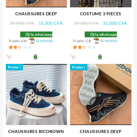
CHAUSSURES DEEP
COSTUME 3 PIECES
Le
Le
Le
Le
20.000
CFA
15.500
CFA
35.000
CFA
32.000
CFA
prix
prix
prix
prix
Via whatsapp
Via whatsapp
initial
actuel
initial
actu
Trader GB:
D-MUND
Trader GB:
D-MUND
était :
est :
était :
est :
20.000 CFA.
15.500 CFA.
35.000 CFA.
32.0
2.33
2.33
sur 5
sur 5
Promo !
Promo !
CHAUSSURES BICOROWN
CHAUSSURES DEEP