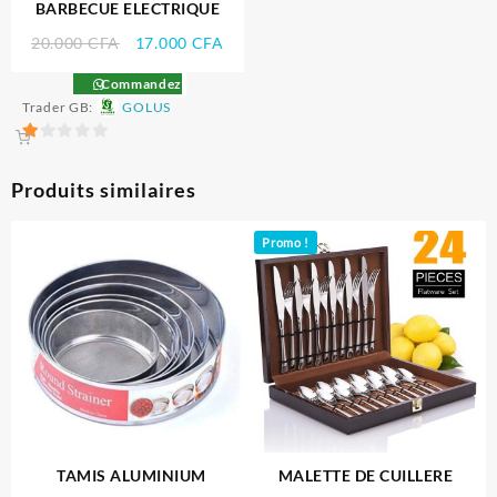
BARBECUE ELECTRIQUE
Le
Le
20.000
CFA
17.000
CFA
prix
prix
Commandez
initial
actuel
Trader GB:
GOLUS
était :
est :
20.000 CFA.
17.000 CFA.
1
sur
Produits similaires
5
Promo !
TAMIS ALUMINIUM
MALETTE DE CUILLERE