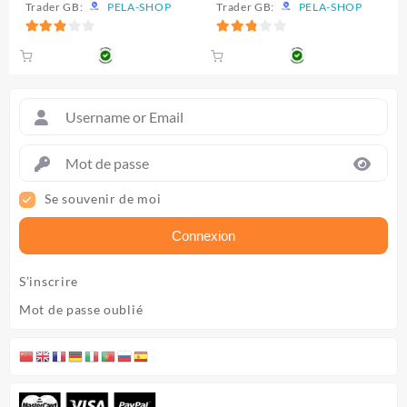
Trader GB:
PELA-SHOP
Trader GB:
PELA-SHOP
était :
est :
38.000 CFA.
35.000 CFA.
2.89
2.89
sur 5
sur 5
Se souvenir de moi
Connexion
S’inscrire
Mot de passe oublié