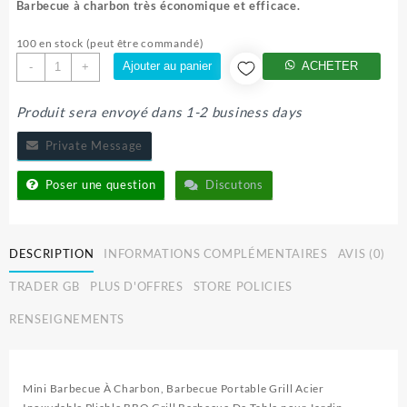
Barbecue à charbon très économique et efficace.
100 en stock (peut être commandé)
quantité
Ajouter au panier
ACHETER
-
+
de
BARBECUE
Produit sera envoyé dans 1-2 business days
CHARBON
Private Message
Poser une question
Discutons
DESCRIPTION
INFORMATIONS COMPLÉMENTAIRES
AVIS (0)
TRADER GB
PLUS D'OFFRES
STORE POLICIES
RENSEIGNEMENTS
Mini Barbecue À Charbon, Barbecue Portable Grill Acier