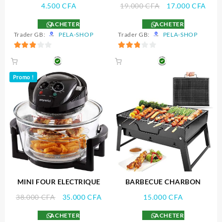
Le
Le
4.500
CFA
19.000
CFA
17.000
CFA
prix
prix
ACHETER
ACHETER
initial
actu
Trader GB:
PELA-SHOP
Trader GB:
PELA-SHOP
était :
est :
19.000 CFA.
17.0
2.89
2.89
sur 5
sur 5
Promo !
MINI FOUR ELECTRIQUE
BARBECUE CHARBON
Le
Le
38.000
CFA
35.000
CFA
15.000
CFA
prix
prix
ACHETER
ACHETER
initial
actuel