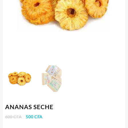
ANANAS SECHE
Le
Le
600
CFA
500
CFA
prix
prix