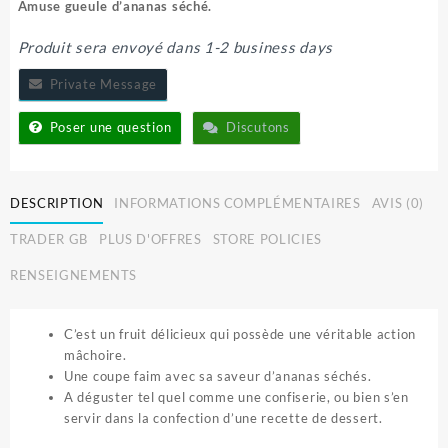
initial
actuel
Amuse gueule d’ananas séché.
était :
est :
600 CFA.
500 CFA.
Produit sera envoyé dans 1-2 business days
Private Message
Poser une question
Discutons
DESCRIPTION
INFORMATIONS COMPLÉMENTAIRES
AVIS (0)
TRADER GB
PLUS D'OFFRES
STORE POLICIES
RENSEIGNEMENTS
C’est un fruit délicieux qui possède une véritable action
mâchoire.
Une coupe faim avec sa saveur d’ananas séchés.
A déguster tel quel comme une confiserie, ou bien s’en
servir dans la confection d’une recette de dessert.