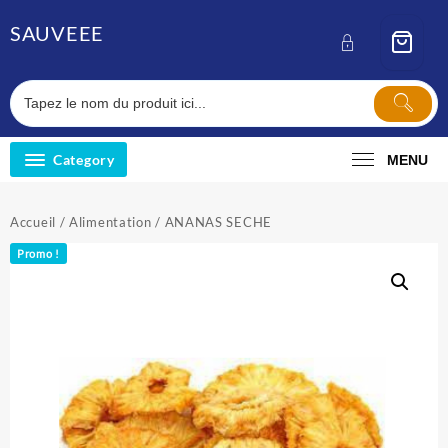
Skip
SAUVEEE
to
content
Category
MENU
Accueil
/
Alimentation
/ ANANAS SECHE
Promo !