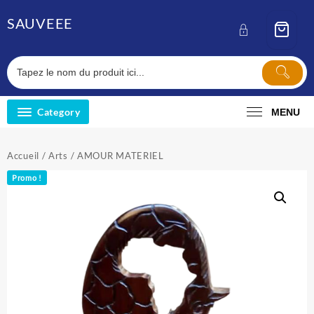
Skip
SAUVEEE
to
content
Category
MENU
Accueil
/
Arts
/ AMOUR MATERIEL
Promo !