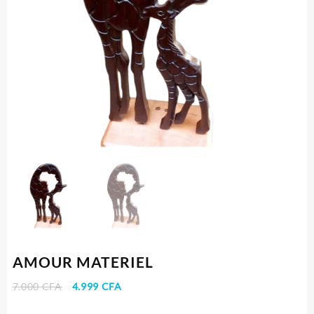
AMOUR MATERIEL
Le
Le
7.000
CFA
4.999
CFA
prix
prix