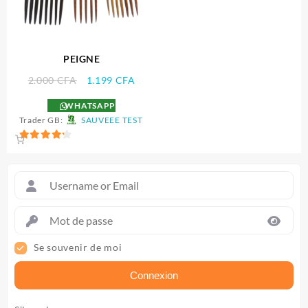
PEIGNE
Le
Le
2.000
CFA
1.199
CFA
prix
prix
WHATSAPP
initial
actuel
Trader GB:
SAUVEEE TEST
était :
est :
2.000 CFA.
1.199 CFA.
4.25
sur 5
Se souvenir de moi
Connexion