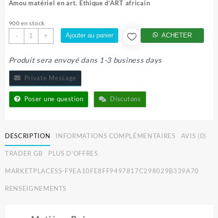
initial
actuel
Amou matériel en art. Ethique d’ART africain
était :
est :
7.000 CFA.
4.999 CFA.
900 en stock
quantité
Ajouter au panier
ACHETER
-
+
de
AMOUR
Produit sera envoyé dans 1-3 business days
MATERIEL
Private Message
Poser une question
Discutons
DESCRIPTION
INFORMATIONS COMPLÉMENTAIRES
AVIS (0)
TRADER GB
PLUS D'OFFRES
MARKETPLACESS-F9EA10FE8FF9497817C298029B339A70
RENSEIGNEMENTS