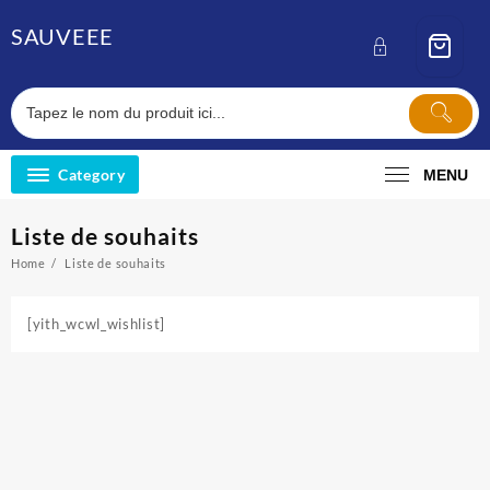
Skip
SAUVEEE
to
content
Category
MENU
Liste de souhaits
Home
Liste de souhaits
[yith_wcwl_wishlist]